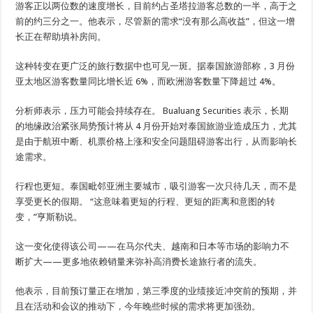
游客正以两位数的速度增长，目前约占圣塔拉游客总数的一半，高于之
前的约三分之一。他表示，尽管新的需求“没有那么高收益”，但这一增
长正在帮助填补房间。
这种转变在更广泛的旅行数据中也可见一斑。据泰国旅游部称，3 月份
亚太地区游客数量同比增长近 6%，而欧洲游客数量下降超过 4%。
分析师表示，压力可能会持续存在。 Bualuang Securities 表示，长期
的地缘政治紧张局势预计将从 4 月份开始对泰国旅游业造成压力，尤其
是由于航班中断、机票价格上涨和安全问题阻碍游客出行，从而影响长
途需求。
行程也更短。泰国毗邻亚洲主要城市，吸引游客一次只待几天，而不是
享受更长的假期。 “这意味着更短的行程、更短的距离和意图的转
变，”亨斯勒说。
这一变化使得该公司——在马尔代夫、越南和日本等市场的影响力不
断扩大——更多地依赖销量来弥补高消费长途旅行者的流失。
他表示，目前预订量正在增加，第三季度的业绩接近冲突前的预期，并
且在活动和会议的推动下，今年晚些时候的需求将更加强劲。