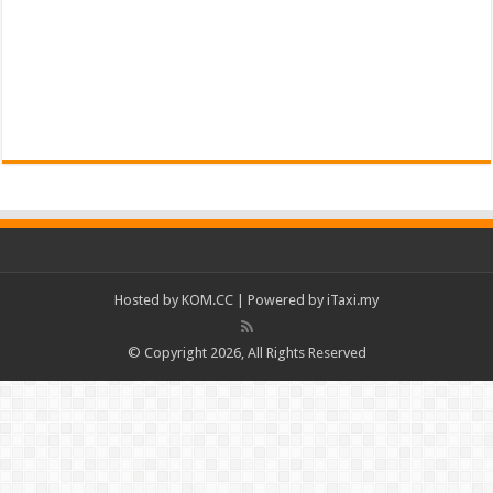
Hosted by
KOM.CC
| Powered by
iTaxi.my
© Copyright 2026, All Rights Reserved