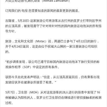
片由艾哈迈德·扎姆扎胡里（Ahmad Zamzahuri）
订阅我们的
电报
您需要知道的新闻的最新更新的频道。
吉隆坡，5月20日-这家旅游公司将游客从吉打州的亚罗士打带到彭亨州
的云顶高原，被发现遵守了针对有针对性的国内旅游运动泡沫的所有指
导方针。
旅游，文化和文化部（Motac）说，两趟巴士参与了4月22日的旅行，
并于4月24日返回，这是由位于槟城大山脚的一家注册旅游公司组织
的。
“初步调查发现，该公司已遵守目标国内旅游运动泡沫下旅行安排的标
准操作程序（SOP）中设定的所有条件。
该部今天在此发表声明说：“但是，从云顶高原返回后，仍有乘客出现
发烧症状并在健康诊所接受了检查。”
5月7日，卫生部（MOH）从对这批游客的28人进行的筛查中发现了16
例被确认为阳性的人，亚罗士打卫生部仍在继续进行密切接触者的检测
过程。