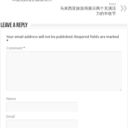
Next
马来西亚旅游局展示两个充满活
力的丰收节
Leave a Reply
Your email address will not be published.
Required fields are marked
*
Comment
*
Name
Email