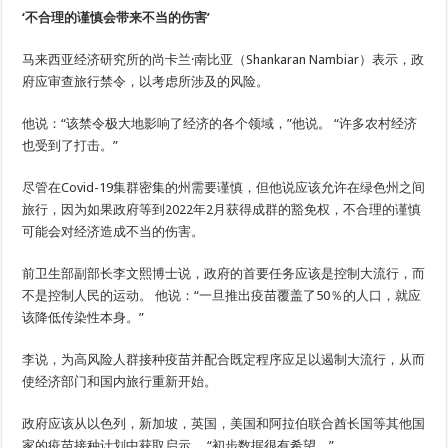
‘不合理的谨慎会带来不当的伤害’
马来西亚经济研究所的尚卡兰·南比亚（Shankaran Nambiar）表示，政
府应审查旅行禁令，以考虑所涉及的风险。
他说：“该禁令极大地影响了经济的各个领域，”他说。 “许多农村经济
也受到了打击。”
尽管在Covid-19集群密集的州需要谨慎，但他说应该允许在绿色州之间
旅行，因为如果政府等到2022年2月获得成群的豁免权，不合理的谨慎
可能会对经济造成不当的伤害。
前卫生部副部长李文熙博士说，政府的首要任务应该是控制大流行，而
不是控制人民的运动。 他说：“一旦推出疫苗覆盖了50％的人口，就应
该降低传染性本身。”
李说，为高风险人群接种疫苗并配合既定程序应足以遏制大流行，从而
使经济部门和国内旅行重新开始。
政府应该从以色列，新加坡，英国，美国和阿拉伯联合酋长国等其他国
家的疫苗接种计划中获取启示。 “初步数据很有希望。”