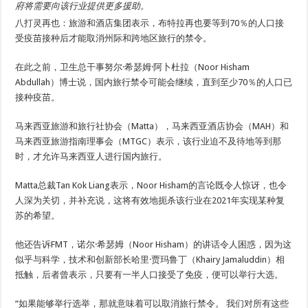
府将需要向该行业提供更多援助。
八打灵再也：旅游和酒店集团表示，布特拉再也要等到70％的人口接
受疫苗接种后才能取消州际和跨地区旅行的禁令。
在此之前，卫生总干事努尔·希瑟姆·阿卜杜拉（Noor Hisham
Abdullah）博士说，国内旅行禁令可能会继续，直到至少70％的人口已
接种疫苗。
马来西亚旅游和旅行社协会（Matta），马来西亚酒店协会（MAH）和
马来西亚旅游指南理事会（MTGC）表示，该行业迫不及待地等到那
时，才允许马来西亚人进行国内旅行。
Matta总裁Tan Kok Liang表示，Noor Hisham的言论既令人惊讶，也令
人深为关切，并补充说，这将有效地扼杀该行业在2021年实现某种复
苏的希望。
他还告诉FMT，诺尔·希瑟姆（Noor Hisham）的讲话令人困惑，因为这
似乎与科学，技术和创新部长哈里·贾玛鲁丁（Khairy Jamaluddin）相
抵触，后者曾表示，只要有一半人口接受了免疫，便可以举行大选。
“如果能够举行选举，那就意味着可以取消旅行禁令。 我们对所有这些