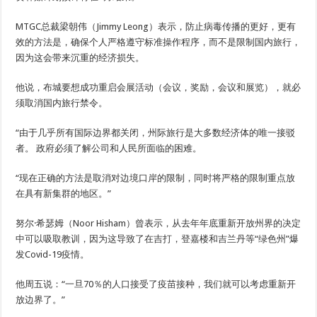
MTGC总裁梁朝伟（Jimmy Leong）表示，防止病毒传播的更好，更有
效的方法是，确保个人严格遵守标准操作程序，而不是限制国内旅行，
因为这会带来沉重的经济损失。
他说，布城要想成功重启会展活动（会议，奖励，会议和展览），就必
须取消国内旅行禁令。
“由于几乎所有国际边界都关闭，州际旅行是大多数经济体的唯一接驳
者。 政府必须了解公司和人民所面临的困难。
“现在正确的方法是取消对边境口岸的限制，同时将严格的限制重点放
在具有新集群的地区。”
努尔·希瑟姆（Noor Hisham）曾表示，从去年年底重新开放州界的决定
中可以吸取教训，因为这导致了在吉打，登嘉楼和吉兰丹等“绿色州”爆
发Covid-19疫情。
他周五说：“一旦70％的人口接受了疫苗接种，我们就可以考虑重新开
放边界了。”