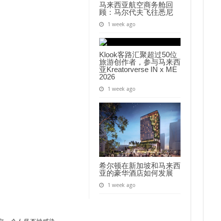
马来西亚航空商务舱回
顾：马尔代夫飞往悉尼
1 week ago
Klook客路汇聚超过50位
旅游创作者，参与马来西
亚Kreatorverse IN x ME
2026
1 week ago
希尔顿在新加坡和马来西
亚的豪华酒店如何发展
1 week ago