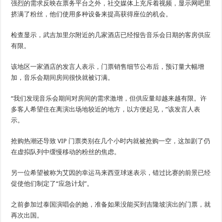
强烈的需求反映在票务平台之外，社交媒体上充斥着视频，显示网吧里
挤满了粉丝，他们使用多种设备来提高获得座位的机会。
检查显示，武吉加里尔附近的几家酒店已经报告音乐会日期的客房供应
有限。
该地区一家酒店的发言人表示，门票销售细节公布后，预订量大幅增
加，音乐会期间房间很快就被订满。
“我们发现音乐会期间对房间的需求激增，但供应量却越来越有限。许
多客人希望住在离演出场地较近的地方，以方便起见，”该发言人表
示。
抢购热潮还导致 VIP 门票类别在几个小时内就被抢购一空，这加剧了仍
在虚拟队列中缓慢移动的粉丝的焦虑。
另一位希望被称为艾因的幸运马来西亚球迷表示，错过比赛的前景已经
促使他们制定了“应急计划”。
之前参加过泰国演唱会的她，准备如果没能买到吉隆坡演出的门票，就
再次出国。