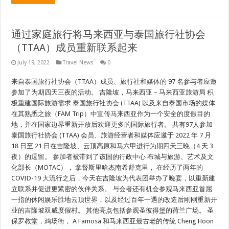
通过家庭旅行将马来西亚与泰国旅行社协会
（TTAA）成员重新联系起来
July 19, 2022
Travel News
0
来自泰国旅行社协会（TTAA）成员、旅行社和媒体的 97 名参与者应邀
参加了为期四天三夜的活动。 吉隆坡，马来西亚 – 马来西亚旅游局 积
极重建国际旅游需求 泰国旅行社协会 (TTAA) 以及来自泰国市场的媒体
在其熟悉之旅（FAM Trip）中宣传马来西亚作为一个安全的度假目的
地，并在国家边界重新开放后欢迎更多的国际旅行者。 共有97人参加
泰国旅行社协会 (TTAA) 会员、旅游经营者和媒体应邀于 2022 年 7 月
18 日至 21 日在吉隆坡、云顶高原和马六甲进行为期四天三晚（4 天 3
夜）的逗留。 参加者被带到了该国的行政中心 布城与旅游、艺术及文
化部长（MOTAC）， 拿督斯里哈杰南希舒克里， 在经历了两年的
COVID-19 大流行之后，今天在吉隆坡为代表团举办了晚宴，以重新建
立联系并促进更紧密的伙伴关系。 与会者还有机会参观马来西亚首屈
一指的休闲娱乐胜地云顶世界，以及经过百年一遇的改造后刚刚重新开
业的吉隆坡双威度假村。 其他亮点包括参观圣彼得堡的荷兰广场。 圣
保罗教堂，鸡场街， A Famosa 和马来西亚最古老的传统 Cheng Hoon