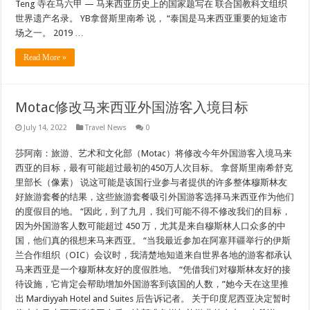
Teng 寺在马六甲 — 马来西亚历史上的国家题写在 联合国教科文组织
世界遗产名录。 YB拿督斯里南希 说， “泰国是马来西亚重要的短途市
场之一。 2019 …
Read More »
Motac修改马来西亚外国游客入境目标
July 14, 2022
Travel News
0
莎阿南：旅游、艺术和文化部（Motac）将修改今年外国游客入境马来
西亚的目标，最有可能超过最初的450万人次目标。 拿督斯里南希舒克
里部长（像素） 说这可能是该国行业参与者提供的许多整体穆斯林友
好旅游套餐的结果，这些旅游套餐吸引外国游客选择马来西亚作为他们
的度假目的地。 “因此，到了九月，我们可能不得不修改我们的目标，
因为外国游客人数可能超过 450 万，尤其是来自穆斯林人口众多的中
国，他们真的很想来马来西亚。 “当我最近参加在阿塞拜疆举行的伊斯
兰合作组织（OIC）会议时，我清楚地知道来自世界各地的游客都承认
马来西亚是一个穆斯林友好的度假胜地。 “凭借我们对穆斯林友好的接
待设施，它肯定会帮助增加外国游客到该国的人数，”她今天在这里推
出 Mardiyyah Hotel and Suites 后告诉记者。 关于印度尼西亚决定暂时