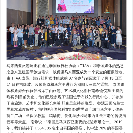
马来西亚旅游局正在通过泰国旅行社协会（TTAA）和泰国媒体的熟悉
之旅来重建国际旅游需求，以促进马来西亚成为一个安全的度假胜地。
由 TTAA 成员、旅行社和媒体组成的 97 名参与者应邀于 7 月 18 日至
21 日在吉隆坡、云顶高原和马六甲进行为期四天三晚的逗留。 泰国媒
体和旅游合作伙伴出席了由旅游、艺术和文化部长南希·舒克里主持的
晚宴 到目前为止，他们已经参观了该国位于布城的行政中心，并参加
了由旅游、艺术和文化部长南希·舒克里主持的晚宴。 参观云顶名胜世
界和双威度假村； 前往联合国教科文组织世界遗产城市马六甲，体验
荷兰广场、圣保罗教堂、鸡场街、爱化摩沙和马来西亚最古老的传统清
云亭等景点。 南希说：“泰国是马来西亚重要的短途市场之一。 2019
年，我们接待了 1,884,306 名来自泰国的游客，其中近 70% 的泰国游