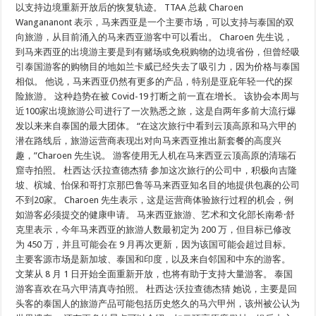
以支持边境重新开放后的恢复轨迹。 TTAA 总裁 Charoen
Wangananont 表示，马来西亚是一个主要市场，可以支持与泰国的双
向旅游，从目前涌入的马来西亚游客中可以看出。 Charoen 先生说，
到马来西亚的出境游主要是到有赌场或免税购物的边境省份，但曾经吸
引泰国游客的购物目的地如兰卡威已经失去了吸引力，因为价格与泰国
相似。 他说，马来西亚仍然有更多的产品，特别是亚庇年轻一代的探
险旅游。 这种趋势在被 Covid-19 打断之前一直在增长。 该协会本周与
近100家出境旅游公司进行了一次熟悉之旅，这是自两年多前大流行爆
发以来来自泰国的最大团体。 “在这次旅行中看到云顶高原和马六甲的
潜在路线后，旅游运营商表现出对向马来西亚推出新套餐的高度兴
趣，”Charoen 先生说。 游客使用无人机在马来西亚云顶高原的清瑞石
窟寺拍照。 杜西达·沃拉查德杰猜 参加这次旅行的公司中，积极向吉隆
坡、槟城、怡保和哥打京那巴鲁等马来西亚知名目的地提供包裹的公司
不到20家。 Charoen 先生表示，这是运营商体验旅行过程的机会，例
如游客必须提交的健康申请。 马来西亚旅游、艺术和文化部长南希·舒
克里表示，今年马来西亚的旅游人数最初定为 200 万，但目标已修改
为 450 万，并且可能会在 9 月再次更新，因为该国可能会超过目标。
主要客源市场是新加坡、泰国和印度，以及来自邻国和中东的游客。
文莱从 8 月 1 日开始全面重新开放，也将有助于支持大量游客。 泰国
游客喜欢在马六甲清真寺拍照。 杜西达·沃拉查德杰猜 她说，主要是回
头客的泰国人的旅游产品可能包括历史悠久的马六甲州，该州被公认为