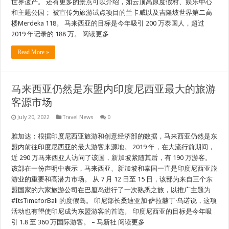
世界遗产。 还有更多的景点可以介绍，如云顶高原度假村、娱乐中心
和主题公园； 被宣传为旅游试点项目的兰卡威以及吉隆坡世界第二高
楼Merdeka 118。 马来西亚的目标是今年吸引 200 万泰国人，超过
2019 年记录的 188 万。 阅读更多
Read More »
马来西亚仍然是东盟内印度尼西亚最大的旅游
客源市场
July 20, 2022
Travel News
0
雅加达：根据印度尼西亚旅游和创意经济部的数据，马来西亚仍然是东
盟内前往印度尼西亚的最大游客来源地。 2019 年，在大流行前期间，
近 290 万马来西亚人访问了该国，新加坡紧随其后，有 190 万游客。
该部在一份声明中表示，马来西亚、新加坡和泰国一直是印度尼西亚旅
游业的重要和高潜力市场。 从 7 月 12 日至 15 日，该部为来自三个东
盟国家的六家旅游公司在巴厘岛进行了一次熟悉之旅，以推广主题为
#ItsTimeforBali 的度假岛。 印尼部长桑迪亚加·萨拉赫丁·乌诺说，这项
活动也有望使印尼成为东盟游客的首选。 印度尼西亚的目标是今年吸
引 1.8 至 360 万国际游客。 – 马新社 阅读更多