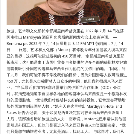
旅游、艺术和文化部长拿督斯里南希舒克里在 2022 年 7 月 14 日在莎
阿南推出 Mardiyyah 酒店和套房后的新闻发布会上发表讲话。 —
Bernama pic 2022 年 7 月 14 日星期四 8:41 PM MYT 莎阿南，7 月 14
日——旅游、艺术和文化部（Motac）将修改今年外国游客入境马来西
亚的目标，这很可能超过最初的 450 万目标。 拿督斯里南希舒克里部
长表示，这可能是由于该国行业参与者提供的许多全面的穆斯林友好旅
游套餐吸引外国游客选择马来西亚作为他们的度假目的地。 “因此，到
了九月，我们可能不得不修改我们的目标，因为外国游客人数可能超过
450 万，尤其是来自穆斯林人口众多的中国，他们真的很想来马来西
亚。 “当我最近参加在阿塞拜疆举行的伊斯兰合作组织（OIC）会议
时，我清楚地知道来自世界各地的游客都承认马来西亚是一个穆斯林友
好的度假胜地。 “凭借我们对穆斯林友好的接待设施，它肯定会帮助增
加外国游客到该国的人数，”她今天在这里推出 Mardiyyah Hotel and
Suites 后告诉记者。 关于印度尼西亚决定暂时停止向马来西亚派遣工
人后，该部准备增加旅游业的人力，南希说，Motac也已申请从其他国
家引进外国工人，但他们是否进入马来西亚将由人力资源部决定。 “我
们只是想帮助旅游业者，尤其是酒店，找到工人。 与此同时，我们从