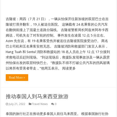
吉隆坡：周四（7 月 21 日），一辆从怡保开往新加坡的双层巴士在吉
隆坡打滑并翻车，19 人被送往医院。 这辆载有 24 名乘客的公共汽车
在翻倒前撞上了混凝土道路分隔线。 吉隆坡警察局长阿兹米阿布卡西
姆说，司机失去了对车轮的控制。 事件发生在凌晨 12 点 5 分左右。
Azim 先生说，有 19 名乘客受伤并被送往吉隆坡医院接受治疗。 两名
巴士司机和五名乘客安然无恙。 吉隆坡消防和救援部门发言人表示，
Hang Tuah 和 Sentul 消防和救援站的 18 名人员在上午 12 点 17 分接到
求救电话后赶到现场。 “到达现场后，救援队发现事故涉及一辆从霹雳
州怡保出发的双层特快巴士。 “救援队不得不打破公共汽车的挡风玻璃
以将所有受害者带走，”他周五表示。 阅读更多
Read More »
推动泰国人到马来西亚旅游
July 21, 2022
Travel News
0
泰国的旅行社正在推动更多泰国人前往马来西亚。 根据泰国旅行社协