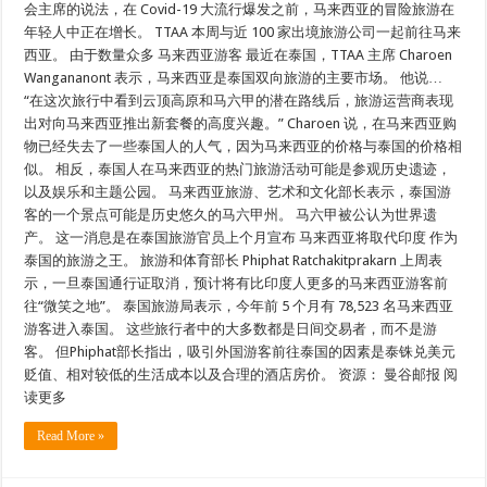
会主席的说法，在 Covid-19 大流行爆发之前，马来西亚的冒险旅游在
年轻人中正在增长。 TTAA 本周与近 100 家出境旅游公司一起前往马来
西亚。 由于数量众多 马来西亚游客 最近在泰国，TTAA 主席 Charoen
Wangananont 表示，马来西亚是泰国双向旅游的主要市场。 他说…
“在这次旅行中看到云顶高原和马六甲的潜在路线后，旅游运营商表现
出对向马来西亚推出新套餐的高度兴趣。” Charoen 说，在马来西亚购
物已经失去了一些泰国人的人气，因为马来西亚的价格与泰国的价格相
似。 相反，泰国人在马来西亚的热门旅游活动可能是参观历史遗迹，
以及娱乐和主题公园。 马来西亚旅游、艺术和文化部长表示，泰国游
客的一个景点可能是历史悠久的马六甲州。 马六甲被公认为世界遗
产。 这一消息是在泰国旅游官员上个月宣布 马来西亚将取代印度 作为
泰国的旅游之王。 旅游和体育部长 Phiphat Ratchakitprakarn 上周表
示，一旦泰国通行证取消，预计将有比印度人更多的马来西亚游客前
往“微笑之地”。 泰国旅游局表示，今年前 5 个月有 78,523 名马来西亚
游客进入泰国。 这些旅行者中的大多数都是日间交易者，而不是游
客。 但Phiphat部长指出，吸引外国游客前往泰国的因素是泰铢兑美元
贬值、相对较低的生活成本以及合理的酒店房价。 资源： 曼谷邮报 阅
读更多
Read More »