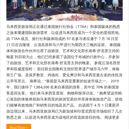
马来西亚旅游局正在通过泰国旅行社协会（TTAA）和泰国媒体的熟悉
之旅来重建国际旅游需求，以促进马来西亚成为一个安全的度假胜地。
由 TTAA 成员、旅行社和媒体组成的 97 名参与者应邀于 7 月 18 日至
21 日在吉隆坡、云顶高原和马六甲进行为期四天三晚的逗留。 泰国媒
体和旅游合作伙伴出席了由旅游、艺术和文化部长南希·舒克里主持的
晚宴 到目前为止，他们已经参观了该国位于布城的行政中心，并参加
了由旅游、艺术和文化部长南希·舒克里主持的晚宴。 参观云顶名胜世
界和双威度假村； 前往联合国教科文组织世界遗产城市马六甲，体验
荷兰广场、圣保罗教堂、鸡场街、爱化摩沙和马来西亚最古老的传统清
云亭等景点。 南希说：“泰国是马来西亚重要的短途市场之一。 2019
年，我们接待了 1,884,306 名来自泰国的游客，其中近 70% 的泰国游
客是回头客。 他们来马来西亚度假、购物和探亲访友。” 她希望这些精
心策划的体验将鼓励马来西亚的旅游贸易伙伴亲身体验旅游产品，使他
们能够有效地推广和销售目的地及其产品。 自该国于 4 月 1 日重新开
放边境以来，马来西亚旅游局已为新加坡和印度尼西亚市场组织了几次
熟悉之旅，以促进马来西亚成为该地区的首选旅游目的地。 阅读更多
Read More »