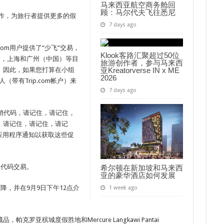
马来西亚航空商务舱回
顾：马尔代夫飞往悉尼
es正在合作，为旅行者提供更多的假
7 days ago
com用户提供了“少飞”交易，
Klook客路汇聚超过50位
），上海和广州（中国）等目
旅游创作者，参与马来西
。因此，如果您打算在小组
亚Kreatorverse IN x ME
2026
带有Trip.com帐户）来
7 days ago
销代码，请记住，请记住，
，请记住，请记住，请记
m应用程序通知以获取这些促
销代码交易。
希尔顿在新加坡和马来西
亚的豪华酒店如何发展
降，并在9月9日下午12点介
1 week ago
罗亚槟城度假胜地和Mercure Langkawi Pantai