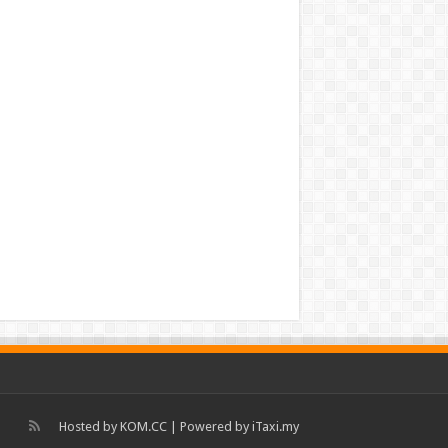
Hosted by
KOM.CC
| Powered by
iTaxi.my