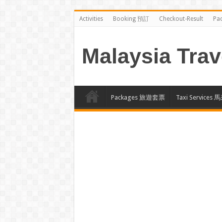
Activities
Booking 預訂
Checkout-Result
Pa
Malaysia Trav
Packages 旅遊套票
Taxi Servi