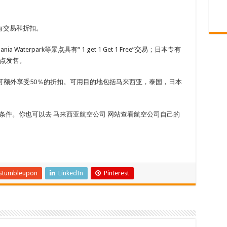
有交易和折扣。
ania Waterpark等景点具有“ 1 get 1 Get 1 Free”交易；日本专有
2点发售。
可额外享受50％的折扣。可用目的地包括马来西亚，泰国，日本
条件。你也可以去
马来西亚航空公司
网站查看航空公司自己的
Stumbleupon
LinkedIn
Pinterest