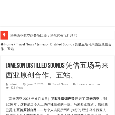
马来西亚航空商务舱回顾：马尔代夫飞往悉尼
Home
/
Travel News
/
Jameson Distilled Sounds 凭借五场马来西亚原创合
作、五站、
Jameson Distilled Sounds 凭借五场马来
西亚原创合作、五站、
admin
June 7, 2026
Travel News
Leave a comment
122 Views
（马来西亚 2026 年 6 月 6 日）
艾默生蒸馏声音
回来了
马来西亚，
到
2026 年，这将是迄今为止协作性最强的一章。马来西亚首次，
詹姆森
已委托
五首原创曲目
——每个人共同撰写和
执行的
经过
马来西亚人