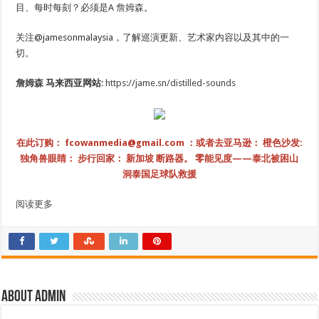
目、每时每刻？必须是A
詹姆森
。
关注@jamesonmalaysia，了解巡演更新、艺术家内容以及其中的一
切。
詹姆森
马来西亚网站
:
https://jame.sn/distilled-sounds
在此订购：
fcowanmedia@gmail.com
：或者去亚马逊：
橙色沙发
:
独角兽眼睛：
步行回家：
新加坡
断路器
。
零能见度——泰北被困山
洞泰国足球队救援
阅读更多
About admin