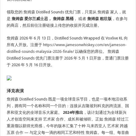
领取您的
詹姆森
Distilled Sounds 优先门票，只需从
詹姆森
家人，就
是
詹姆森
爱尔兰威士忌，
詹姆森
黑桶
， 或者
詹姆森
粗壮版
，在参与
的商店，然后前往注册链接上传您的收据并完成注册。
詹姆森
2026 年 6 月 13 日，Distilled Sounds Wrapped 在 Voxlive KL 向
所有人开放。注册于
https://www.jamesonwhiskey.com/en/jameson-
distilled-sounds-malaysia-2026-finale/
以确保您的席位。
詹姆森
Distilled Sounds 优先门票注册于 2026 年 5 月 1 日开放，普通门票注册
于 2026 年 5 月 16 日开放。
泽克表演
詹姆森
Distilled Sounds 既是一项全球音乐节目，也是一项本地活动系
列，拥有同一个名称和同一个目的：连接从吉隆坡到科克的跨流派、国
界和亚文化的全球音乐大家庭。
2024年推出
，该计划通过为全球新兴
人才创造空间来支持
艺术家
合作、成长和被倾听。正如
詹姆森
经过三
重蒸馏以获得光滑感，今年的版本汇集了十种
马来西亚人
艺术家
跨越
五原
合作
— 与定义每一滴的相同工艺和特性
詹姆森
。每一组、每首曲