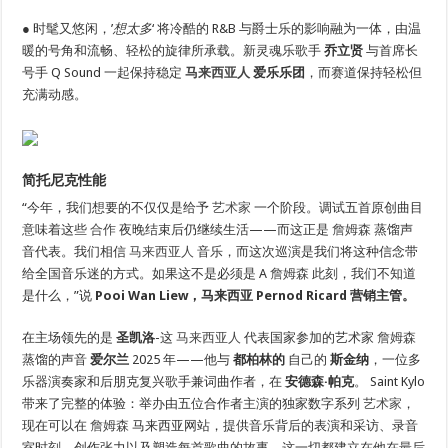
● 时髦又悠闲，’
想太多
‘ 将冷酷的 R&B 与爵士乐的影响融为一体，由温
暖的号角和流畅、轻松的旋律所承载。新灵魂乐歌手
乔立贤
与首席长
号手 Q Sound 一起保持稳定
马来西亚人
爱乐乐团
，而赛道保持轻松但
充满动感。
简托尼克性能
“今年，我们想要的不仅仅是给予
艺术家
一个阶段。调试五首原创曲目
意味着这些
合作
夜晚结束后仍继续生活——而这正是
詹姆森
蒸馏声
音代表。我们相信
马来西亚人
音乐，而这次巡演是我们将这种信念带
给全国音乐迷的方式。如果这不是必须是 A
詹姆森
此刻，我们不知道
是什么，”说
Pooi Wan Liew，马来西亚 Pernod Ricard 营销主管。
在主场领先的是
圣凯洛
-这
马来西亚人
代表国家参加的艺术家
詹姆森
蒸馏的声音
爱尔兰
2025 年——他与
都柏林的
自己的
斯金纳
，一位多
乐器演奏家和后朋克复兴歌手兼词曲作者，在
安德森·帕克
。 Saint Kylo
带来了完整的体验：举办由五位合作者主演的独家数字系列
艺术家
，
现在可以在
詹姆森
马来西亚网站，提供音乐背后的表演和采访、录音
室时刻、创作张力以及塑造每首歌曲的故事。这一切都建立在他在最后