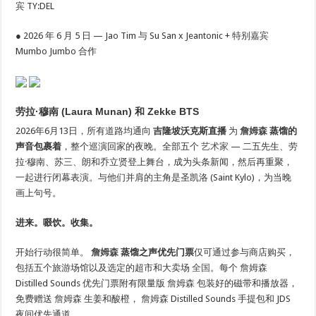
宾 TY:DEL
● 2026 年 6 月 5 日 — Jao Tim 与 Su San x Jeantonic + 特别嘉宾
Mumbo Jumbo 合作
劳拉·穆南 (Laura Munan) 和 Zekke BTS
2026年6月13日，所有道路均通向
吉隆坡沃克斯直播
为
詹姆森
蒸馏的
声音包裹着
，整个巡演回家的夜晚。全部五个
艺术家
— 二五先生、劳
拉·穆南、苏三、朗和乔立贤登上舞台，成为头条新闻，然后再重聚，
一起进行闭幕表演。与他们并肩的主角是圣凯洛 (Saint Kylo)，为当晚
画上句号。
进来。啜饮。收集。
开始行动很简单。
詹姆森
蒸馏之声优先门票
仅可通过参与商店购买，
包括五个旅游场馆以及选定的超市和大卖场
全国
。每个
詹姆森
Distilled Sounds 优先门票附有限量版
詹姆森
包装好的磁带和播放器，
免费赠送
詹姆森
生姜和酸橙，
詹姆森
Distilled Sounds 手提包和 JDS
夜间优先通道。