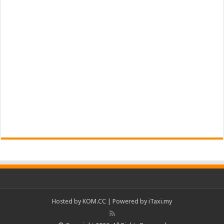
Hosted by
KOM.CC
| Powered by
iTaxi.my