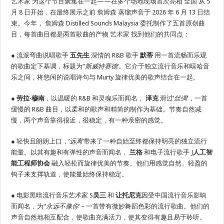
艺术家
为这个节目聚集在一起——在多个场地现场首次亮相
全国
从 5
月 8 日开始，在最终展示之前
詹姆森
蒸馏声音于 2026 年 6 月 13 日结
束。今年，
詹姆森
Distilled Sounds Malaysia 委托制作了五首原创曲
目，每首曲目都是两首歌曲的产物
艺术家
找到他们的共同点：
● 流派弯曲说唱歌手
五先生
深情的 R&B 歌手
默蒂
用一首流畅而乐观
的歌曲定下基调，标题为“
斯威特赛德
‘。它介于独立流行音乐和嘻哈音
乐之间，将悠闲的说唱诗句与 Murty 旋律优美的歌声结合在一起。
●
劳拉·穆南
，以温暖的 R&B 和灵魂乐而闻名，
泽克
滑过’
丝绸
‘，一首
缓慢的 R&B 曲目，以柔和的歌声和精简的制作为基础。节奏自然减
慢，两个声音靠得很近，很稳定，有一种亲密的感觉。
● 轻快且朗朗上口，’
远离
’带来了一种自始至终都保持明亮的独立流行
能量。以其有趣和有弹性的声音而闻名，
兰格
和电子流行歌手 J
人工智
能工程师协会
融入轻松而旋律优美的节奏。他们用感觉自然、轻盈的
钩子来支撑轨道，使能量始终保持稳定。
● 电影黑暗流行音乐艺术家 S
吴三
和
让托尼克
因受中国流行音乐影响
而闻名，为“
永远不像你
‘ – 一首带有微妙舞蹈色彩的流行歌曲。他们的
声音自然地相互配合，使歌曲充满活力，使其变得有趣且易于聆听。