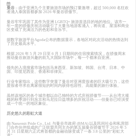
曼谷
– 由于亚洲九个主要旅游市场的预订量激增，超过 500,000 名狂欢
者涌入泰国首都参加 2026 年曼谷骄傲节。
曼谷牢牢巩固了其作为亚洲 LGBTQ+ 旅游首选目的地的地位。该市一
年一度的骄傲庆祝活动吸引了大量当地游客涌入，将街道、屋顶和商业
区变成了充满活力的色彩和音乐节。
据数字旅游平台Agoda公布的数据显示，各地区对此次活动的热情达到
了历史最高水平。
根据 2026 年 5 月 29 日至 6 月 1 日期间的住宿搜索情况，在骄傲周末
推动曼谷旅游兴趣的前九大国际市场中，每一个都来自亚洲。
领先的入境搜索市场包括马来西亚、新加坡、韩国、台湾、日本、中
国、印度尼西亚、香港和菲律宾。
行业专家指出，这些数字突显了曼谷对亚洲度假者的巨大吸引力，这些
度假者寻求在离家很短的时间内获得包容性、高能量的旅行体验。
虽然该地区的各个城市都以自己独特的方式庆祝骄傲节——从台湾大规
模的秋季游行到东京和马尼拉日益增多的庆祝活动——但曼谷已经演变
成一个统一的地区象征。
历史悠久的彩虹大道
由 Naruemit Pride Co., Ltd. 与曼谷市政府 (BMA) 以及民间社会和私营部
门合作伙伴组成的广泛联盟共同主办的第五届曼谷骄傲节于 2026 年 5
月 31 日星期六正式将首都的金融动脉变成了一条 3.8 公里的“彩虹大
道”。