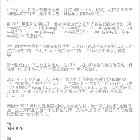
组织者估计参加人数将破纪录，超过 500,000 人。此次活动由泰国国民
和国际游客组成，是泰国历史上规模最大的骄傲聚会。
自 2022 年重新启动以来，曼谷骄傲游行的参加人数呈指数级增长，第
一年吸引了 20,000 名参与者，2023 年吸引了 100,000 名参与者，2024
年吸引了 250,000 名参与者，2025 年吸引了 350,000 名参与者，今年
将突破 50 万里程碑。
游行的官方主题是“用骄傲修补世界”，游行路线从是隆金融区出发，穿
过拉玛四世路、亨利·杜南路和拉玛一世路，最后到达泰法沙丁体育
场。
游行队伍由六个主要主题组成，以和平、人民和骄傲为核心价值观，伴
随着 200 多个小花车和一面壮观的 500 米长彩虹旗。
2026 年的迭代见证了来自中国、韩国和东盟度假者的异常强劲的参
与。在加强安全措施的情况下，一些知名名人也加入了这个行列，其中
包括泰国歌手 Keng Thachaya、受欢迎的艺人 Paipai Orio，以及国际变
装偶像，例如《鲁保罗变装大赛英国 vs 世界》第 3 季的卫冕冠军
Gawdland。
泰国于 2025 年历史性地实现同性婚姻合法化，这一势头得到了显着增
强，这是东南亚的第一个法律里程碑，从根本上增强了曼谷作为包容性
旅游区域中心的吸引力。
阅读更多