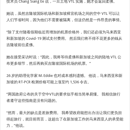
技术员 Chang Siang Ee 说，一旦土地 VTL 实施，她才会返回柔佛。
她说，虽然吉隆坡国际机场和新加坡樟宜机场之间的空中 VTL 可以让
人们节省时间，因为他们不需要被隔离，但这仍然是一件昂贵的事情。
“除了支付随着假期临近而增加的机票价格外，我们还必须为马来西亚
和新加坡的 Covid-19 测试支付费用。 然后我们将不得不花更多的钱从
吉隆坡前往柔佛。
她在接受采访时说：“因此，我将等待柔佛和新加坡之间的陆地 VTL 公
布更多细节，然后再购买吉隆坡国际机场的机票。”
26 岁的助理化学家 M. Eddie 也对成本感到遗憾。 他说，马来西亚和新
加坡的 RT-PCR 检测价格可能上涨至约 1,536 令吉。
“两国政府公布的关于空中VTL的要求似乎相当简单易懂。 我相信旅行
者遵守这些指南是没有问题的。
“然而，最大的缺点是差旅费用。 我希望政府能想出办法让我们更负担
得起旅行，就目前而言，这超出了在新加坡工作的马来西亚人的承受能
力，”他说。