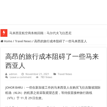
马来西亚航空商务舱回顾：马尔代夫飞往悉尼
Klook客路汇聚超过50位旅游创作者，参与马来西亚Kreatorverse IN x ME 
Home
/
Travel News
/
高昂的旅行成本阻碍了一些马来西亚人
高昂的旅行成本阻碍了一些马来
西亚人
admin
November 21, 2021
Travel News
Leave a comment
783 Views
JOHOR BARU：一些在新加坡工作的马来西亚人在购买飞往吉隆坡国际
机场（KLIA）的机票之前采取观望态度，等待疫苗接种旅行路线
（VTL）于 11 月 29 日生效。