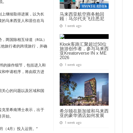
说。
马来西亚航空商务舱回
划上继续取得进展，以为长
顾：马尔代夫飞往悉尼
坡的马来西亚人和居住在马
1 week ago
局势，两国除相互绿道（RGL）
Klook客路汇聚超过50位
其他旅行者的跨境旅行，并确
旅游创作者，参与马来西
亚Kreatorverse IN x ME
2026
证书的操作细节，包括进入和
1 week ago
议和申请程序，将由双方进
同关心的问题以及区域和国
拉克里希南博士表示，出于
希尔顿在新加坡和马来西
亚的豪华酒店如何发展
月开始。
1 week ago
月（4月）投入运营。”