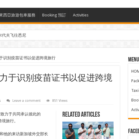
ces 馬來西亞旅遊包車服務
Booking 預訂
Activities
尔代夫飞往悉尼
参与马来西亚Kreatorverse IN x ME 2026
于识别疫苗证书以促进跨境旅行
Menu
HO
力于识别疫苗证书以促进跨境
Pac
Ta
Boo
s
Leave a comment
851 Views
Activ
Related Articles
申致力于共同承认彼此的
的跨境旅行。
face
因和他的来访新加坡外交部长