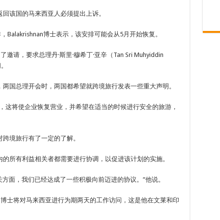
返回该国的马来西亚人必须提出上诉。
alakrishnan博士表示，该安排可能会从5月开始恢复。
邀请，要求总理丹·斯里·穆希丁·亚辛（Tan Sri Muhyiddin
问。
，两国总理开会时，两国都希望就跨境旅行发表一些重大声明。
面，这将使企业恢复营业，并希望在适当的时候进行安全的旅游，
对跨境旅行有了一定的了解。
内的所有利益相关者都需要进行协调，以促进该计划的实施。
 有关方面，我们已经达成了一些积极向前迈进的协议。”他说。
nan）博士将对马来西亚进行为期两天的工作访问，这是他在文莱和印