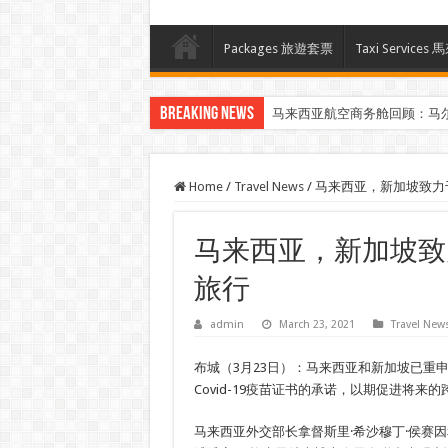
Packages 旅遊套票
Taxi Servi
Breaking News
马来西亚航空商务舱回顾：马
Klook客路汇聚超过50位旅游创作者，
Home
/
Travel News
/
马来西亚，新加坡致力
马来西亚，新加坡致
旅行
admin
March 23, 2021
Travel New
布城（3月23日）：马来西亚和新加坡已重
Covid-19疫苗证书的承诺，以期促进将来
马来西亚外交部长拿督斯里·希沙穆丁·侯赛