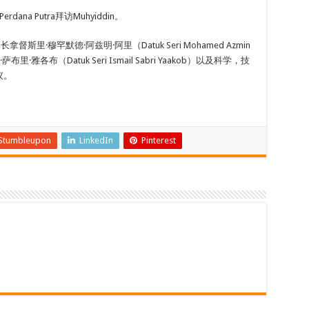
dana Putra拜访Muhyiddin。
督斯里·穆罕默德·阿兹明·阿里（Datuk Seri Mohamed Azmin
雅各布（Datuk Seri Ismail Sabri Yaakob）以及科学，技
议。
Stumbleupon
LinkedIn
Pinterest