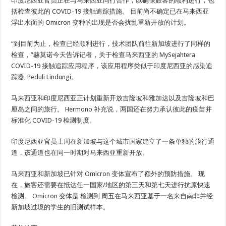
印度尼西亚官员正在与马来西亚同行合作，以确保旅客的顺利进行，包
括检查彼此的 COVID-19 接触追踪措施。 目前尚不确定已在马来西亚
浮出水面的 Omicron 变种的出现是否会扰乱重新开放的计划。
“到目前为止，检查已经顺利进行，技术团队前往新加坡进行了同样的
检查，”赫莫诺今天告诉记者，关于检查马来西亚的 MySejahtera
COVID-19 接触追踪应用程序，该应用程序类似于印度尼西亚的感染追
踪器, Peduli Lindungi。
马来西亚和印度尼西亚正计划重新开放吉隆坡和雅加达以及吉隆坡和巴
厘岛之间的旅行。 Hermono 补充说，两国还在努力承认彼此的疫苗并
标准化 COVID-19 检测制度。
印度尼西亚官员上周在新加坡与这个城市国家建立了一条单独的旅行通
道，该通道也在同一时期对马来西亚重新开放。
马来西亚和新加坡已针对 Omicron 变体宣布了额外的预防措施。 现
在，旅客还需要在抵达任一国家/地区的第三天和第七天进行抗原快速
检测。 Omicron 变体是
检测到
周五在马来西亚基于一名来自南非并经
新加坡过境的学生的旧测试样本。