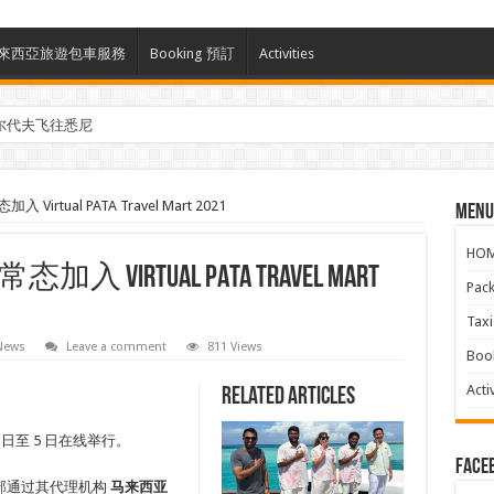
ces 馬來西亞旅遊包車服務
Booking 預訂
Activities
尔代夫飞往悉尼
参与马来西亚Kreatorverse IN x ME 2026
rtual PATA Travel Mart 2021
Menu
HO
rtual PATA Travel Mart
Pac
Ta
 News
Leave a comment
811 Views
Boo
Activ
Related Articles
2 日至 5 日在线举行。
face
化部通过其代理机构
马来西亚