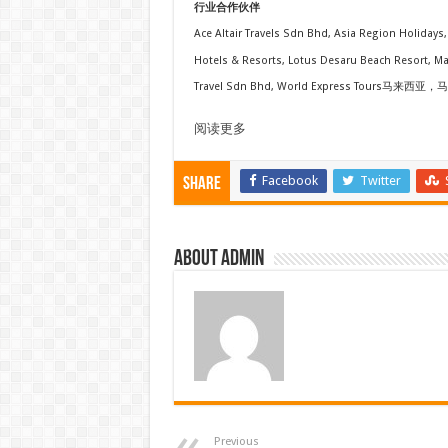
行业合作伙伴
Ace Altair Travels Sdn Bhd, Asia Region Holidays
Hotels & Resorts, Lotus Desaru Beach Resort, M
Travel Sdn Bhd, World Express Tour
阅读更多
Facebook
Twitter
Share
About admin
Previous