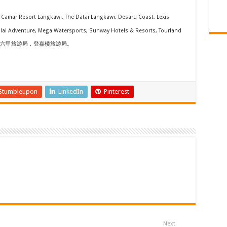
, Camar Resort Langkawi, The Datai Langkawi, Desaru Coast, Lexis
alai Adventure, Mega Watersports, Sunway Hotels & Resorts, Tourland
s马来西亚，马六甲旅游局，登嘉楼旅游局。
Stumbleupon
LinkedIn
Pinterest
Next