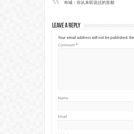
布城：你从未听说过的首都
Leave a Reply
Your email address will not be published.
Re
Comment
*
Name
Email