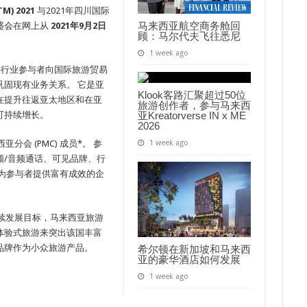
TM) 2021
与2021年四川国际
马来西亚航空商务舱回
盛会在网上从
2021年9月2日
顾：马尔代夫飞往悉尼
1 week ago
中心，供行业参与者向国际旅游贸易
固现有业务关系。 它是亚
Klook客路汇聚超过50位
在提升往返亚太地区和在亚
旅游创作者，参与马来西
可持续增长。
亚Kreatorverse IN x ME
2026
亚分会 (PMC) 成员*。 参
1 week ago
频/音频通话、可见品牌、行
为参与者提供富有成效的企
可持续发展目标，马来西亚旅游
体验式旅游来突出该国丰富
品牌作为小众旅游产品。
希尔顿在新加坡和马来西
亚的豪华酒店如何发展
1 week ago