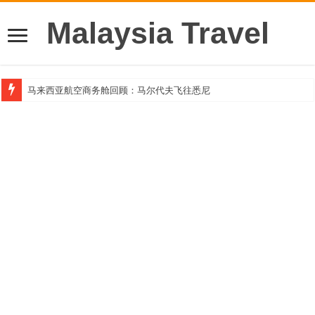
Malaysia Travel
马来西亚航空商务舱回顾：马尔代夫飞往悉尼
Klook客路汇聚超过50位旅游创作者，参与马来西亚Kreatorverse IN x ME 