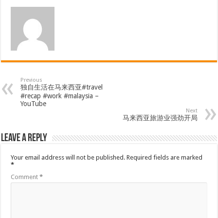
Previous
独自生活在马来西亚#travel
#recap #work #malaysia –
YouTube
Next
马来西亚旅游业强劲开局
Leave a Reply
Your email address will not be published.
Required fields are marked
*
Comment
*