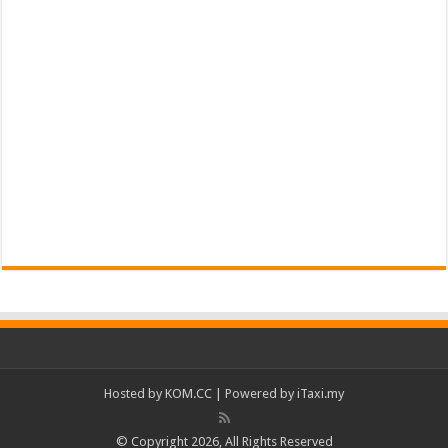
Hosted by
KOM.CC
| Powered by
iTaxi.my
© Copyright 2026, All Rights Reserved