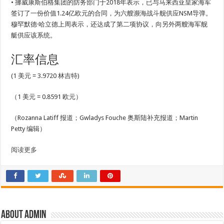
• 挪威康斯伯格集团的防务部门于2018年表示，已与马来西亚皇家海军
签订了一份价值1.24亿欧元的合同，为六艘濒海战斗舰供应NSM导弹。
穆罕默德·哈立德上周表示，还达成了第二项协议，向另外两艘海军舰
艇供应该系统。
汇率信息
(1 美元 = 3.9720 林吉特)
（1 美元 = 0.8591 欧元）
（Rozanna Latiff 报道；Gwladys Fouche 奥斯陆补充报道；Martin
Petty 编辑）
阅读更多
About admin