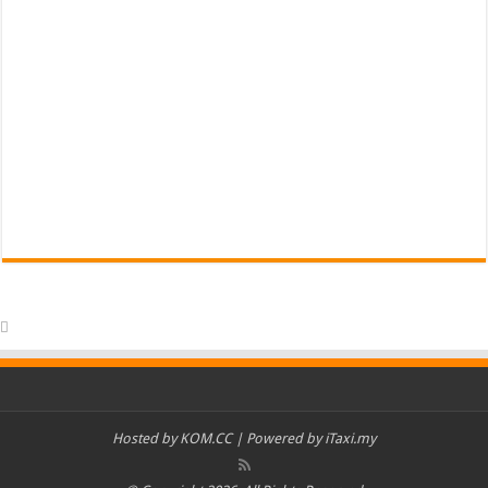
Hosted by
KOM.CC
| Powered by
iTaxi.my