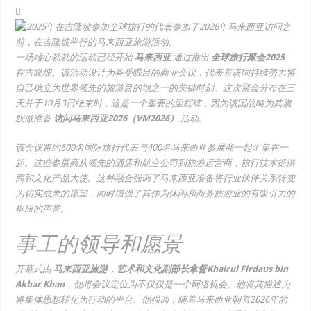
一场雄心勃勃的运动已经开始
马来西亚
通过推出
全球旅行聚会2025
在吉隆坡。该活动设计为备受瞩目的商业会议，代表着该国持续努力将
自己确立为世界领先的旅游目的地之一的关键时刻。这次聚会分布在三
天并于10月3日结束时，这是一个重要的里程碑，因为该国战略为其旗
舰做准备
访问马来西亚2026（VM2026）
活动。
该会议将约600名国际旅行代表与400名马来西亚参展商一起汇集在一
起​​。这些参展商从领先的酒店和航空公司到旅游运营商，旅行技术提供
商和文化产品大使。这种融合强调了马来西亚准备将行业伙伴关系转变
为切实成果的愿望，同时增强了其作为休闲和商务旅游业的有吸引力的
枢纽的声誉。
事工的领导和愿景
开幕式由
马来西亚旅游，艺术和文化副部长拿督Khairul Firdaus bin
Akbar Khan
，他将会议定位为不仅仅是一个网络机会。他将其描述为
将集体思想转化为行动的平台。他强调，随着马来西亚朝着2026年的