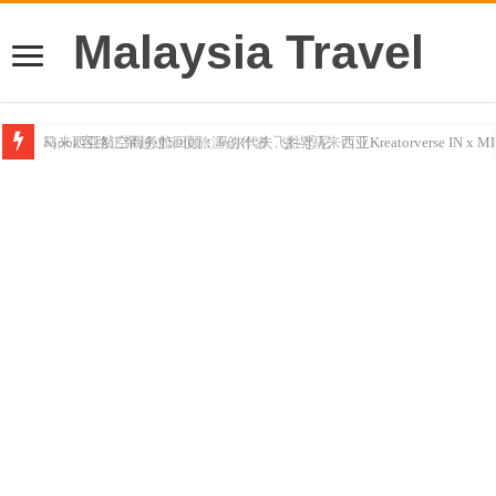
Malaysia Travel
马来西亚航空商务舱回顾：马尔代夫飞往悉尼
Klook客路汇聚超过50位旅游创作者，参与马来西亚Kreatorverse IN x ME 