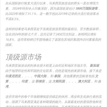
自从国际旅行恢复大流行以来，马来西亚旅游业的势头一直在增强力
量。 2024年特别令人印象深刻，因为该国欢迎估计
3800万国际游客
，
比2023年增加了31.1％。这一数字也比2019年记录的大流行前游客水
平高8.3％。
这样的结果使马来西亚处于东南亚旅游景观的最前沿。官方数据表明，
仅在2024年的前七个月，总共记录了2450万次到达，表明同比增长
16.8％。这些里程碑已牢固地确立了该国在其地区集团内访问量最高的
国家。
顶级源市场
马来西亚旅游业的到来在很大程度上由邻近和地区市场主导。
新加坡
由于地理邻近性和牢固的文化联系，仍然是领先的来源市场。接下来是
印度尼西亚
，，，，
中国大陆
， 和
泰国
。其他重要的贡献者包括
文
莱
，，，，
印度
， 这
菲律宾
， 这
大韩民国
，，，，
澳大利亚
， 和
台
湾
。
这些市场中的每个市场都继续提供稳定的休闲，商业和文化旅行者的流
动，强调了马来西亚满足各种期望的能力。从家庭友好的度假胜地和充