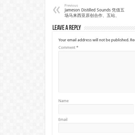
Previous
Jameson Distilled Sounds 凭借五
场马来西亚原创合作、五站、
Leave a Reply
Your email address will not be published.
Re
Comment
*
Name
Email