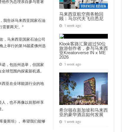
要他作为总理亲自参与签署
马来西亚航空商务舱回
顾：马尔代夫飞往悉尼
），我告诉马来西亚国家石油
1 week ago
需要两天’。”
保佑，马来西亚国家石油公司
Klook客路汇聚超过50位
晚上举行的第16届柔佛州选
旅游创作者，参与马来西
亚Kreatorverse IN x ME
2026
承诺，包括州选举，但国家
1 week ago
在全球范围内探索新机遇。
来西亚在全球能源行业的地
轻人，也不再像以前那样享
牲。
希尔顿在新加坡和马来西
亚的豪华酒店如何发展
土库曼斯坦）。希望我们能够
1 week ago