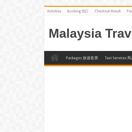
Activities
Booking 預訂
Checkout-Result
Pa
Malaysia Trav
Packages 旅遊套票
Taxi Servi