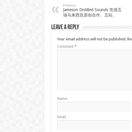
Previous
Jameson Distilled Sounds 凭借五
场马来西亚原创合作、五站、
Leave a Reply
Your email address will not be published.
Re
Comment
*
Name
Email