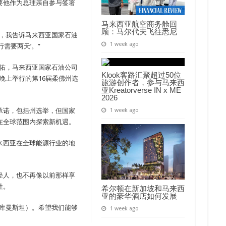
要他作为总理亲自参与签署
马来西亚航空商务舱回
顾：马尔代夫飞往悉尼
），我告诉马来西亚国家石油
1 week ago
需要两天’。”
保佑，马来西亚国家石油公司
Klook客路汇聚超过50位
晚上举行的第16届柔佛州选
旅游创作者，参与马来西
亚Kreatorverse IN x ME
2026
承诺，包括州选举，但国家
1 week ago
在全球范围内探索新机遇。
来西亚在全球能源行业的地
轻人，也不再像以前那样享
牲。
希尔顿在新加坡和马来西
亚的豪华酒店如何发展
土库曼斯坦）。希望我们能够
1 week ago