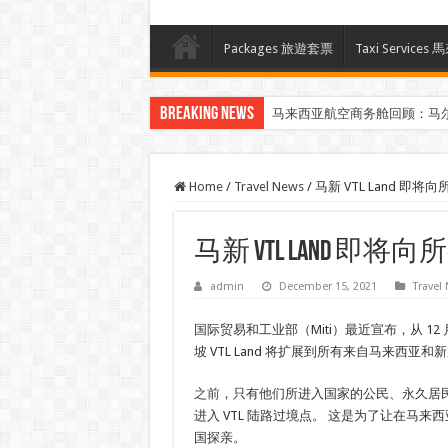
Packages 旅遊套票
Taxi Servi
Breaking News
马来西亚航空商务舱回顾：马
Home
/
Travel News
/
马新 VTL Land 即
马新 VTL Land 即
admin
December 15, 2021
Travel
国际贸易和工业部（Miti）最近宣布，从 12 
坡 VTL Land 将扩展到所有来自马来西亚
之前
，只有他们所进入国家的公民、永久居
进入 VTL 陆路过境点。 这是为了让在马
国探亲。