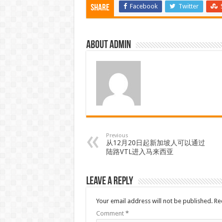
Facebook
Twitter
Share
About admin
Previous
从12月20日起新加坡人可以通过
陆路VTL进入马来西亚
Leave a Reply
Your email address will not be published.
Re
Comment
*