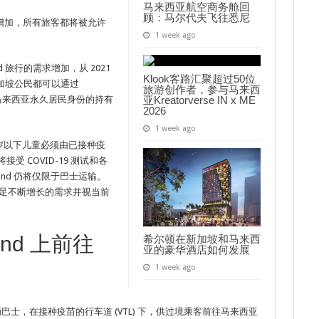
马来西亚航空商务舱回
顾：马尔代夫飞往悉尼
增加，所有旅客都将被允许
1 week ago
nd 旅行的需求增加，从 2021
Klook客路汇聚超过50位
新加坡公民都可以通过
旅游创作者，参与马来西
。马来西亚永久居民身份的持有
亚Kreatorverse IN x ME
2026
1 week ago
 岁以下儿童必须由已接种疫
 COVID-19 测试和各
and 仍将仅限于巴士运输。
以满足不断增长的需求并视当前
and 上前往
希尔顿在新加坡和马来西
亚的豪华酒店如何发展
1 week ago
登上一辆巴士，在接种疫苗的行车道 (VTL) 下，供过境乘客前往马来西亚