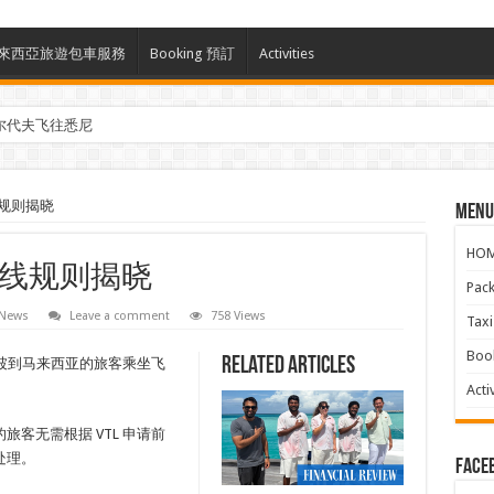
ces 馬來西亞旅遊包車服務
Booking 預訂
Activities
尔代夫飞往悉尼
参与马来西亚Kreatorverse IN x ME 2026
规则揭晓
Menu
HO
线规则揭晓
Pac
 News
Leave a comment
758 Views
Ta
Boo
Related Articles
新加坡到马来西亚的旅客乘坐飞
Activ
客无需根据 VTL 申请前
处理。
face