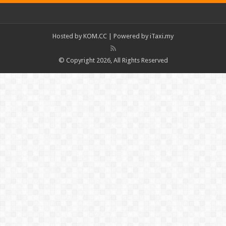
Hosted by
KOM.CC
| Powered by
iTaxi.my
© Copyright 2026, All Rights Reserved