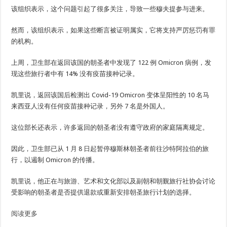
该组织表示，这个问题引起了很多关注，导致一些穆夫提参与进来。
然而，该组织表示，如果这些断言被证明属实，它将支持严厉惩罚有罪
的机构。
上周，卫生部在返回该国的朝圣者中发现了 122 例 Omicron 病例，发
现这些旅行者中有 14% 没有疫苗接种记录。
凯里说，返回该国后检测出 Covid-19 Omicron 变体呈阳性的 10 名马
来西亚人没有任何疫苗接种记录，另外 7 名是外国人。
这位部长还表示，许多返回的朝圣者没有遵守政府的家庭隔离规定。
因此，卫生部已从 1 月 8 日起暂停穆斯林朝圣者前往沙特阿拉伯的旅
行，以遏制 Omicron 的传播。
凯里说，他正在与旅游、艺术和文化部以及副朝和朝觐旅行社协会讨论
受影响的朝圣者是否提供退款或重新安排朝圣旅行计划的选择。
阅读更多