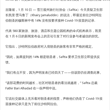
吉隆坡，1 月 10 日 — 雪兰莪州旅行社协会（Saftta）今天质疑卫生部
长凯里·贾马鲁丁（Khairy Jamaluddin）的说法，即最近前往沙特阿拉
伯朝圣的穆斯林中有 14% 没有按要求接种 Covid-19 疫苗的记录.
代表 580 家旅游、旅游、酒店和主题公园机构的伞式机构表示，凯里
在 1 月 6 日的新闻发布会上的言论引发了对行业参与者诚信的担忧。
它指出，沙特阿拉伯政府对入境朝圣的旅客有非常严格的规定。
“因此，如果提到的 14% 都是朝圣者，Saftta 要求卫生部立即提供反
馈。
“我们有点不安，因为声明发表已经四天了——但该部仍在调查此事。
“该部花费的时间越长，社区对朝圣者的看法就越差，” Saftta 总裁
Fathir Bari Alhadad 在一份声明中说。
它说社交媒体上充斥着对朝圣者的指责，声称他们伪造了 Covid-19 疫
苗接种记录只是为了前往沙特阿拉伯。