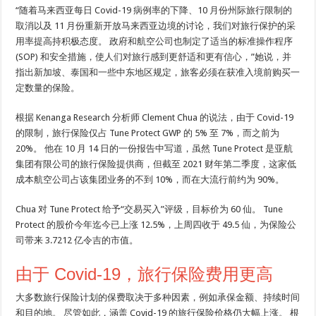
“随着马来西亚每日 Covid-19 病例率的下降、10 月份州际旅行限制的
取消以及 11 月份重新开放马来西亚边境的讨论，我们对旅行保护的采
用率提高持积极态度。 政府和航空公司也制定了适当的标准操作程序
(SOP) 和安全措施，使人们对旅行感到更舒适和更有信心，”她说，并
指出新加坡、泰国和一些中东地区规定，旅客必须在获准入境前购买一
定数量的保险。
根据 Kenanga Research 分析师 Clement Chua 的说法，由于 Covid-19
的限制，旅行保险仅占 Tune Protect GWP 的 5% 至 7%，而之前为
20%。 他在 10 月 14 日的一份报告中写道，虽然 Tune Protect 是亚航
集团有限公司的旅行保险提供商，但截至 2021 财年第二季度，这家低
成本航空公司占该集团业务的不到 10%，而在大流行前约为 90%。
Chua 对 Tune Protect 给予“交易买入”评级，目标价为 60 仙。 Tune
Protect 的股价今年迄今已上涨 12.5%，上周四收于 49.5 仙，为保险公
司带来 3.7212 亿令吉的市值。
由于 Covid-19，旅行保险费用更高
大多数旅行保险计划的保费取决于多种因素，例如承保金额、持续时间
和目的地。 尽管如此，涵盖 Covid-19 的旅行保险价格仍大幅上涨。 根