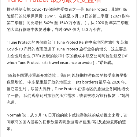
推动强制实施 Covid-19 保险的受益者之一是 Tune Protect，其旅行保
险部门的总承保保费（GWP）在截至 6 月 30 日的第二季度（2021 财年
第二季度）同比增长 542% 至 1540 万令吉。 )，从 2020 财年第二季度
的大流行影响中恢复过来，当时 GWP 仅为 240 万令吉。
“Tune Protect 的再保险部门 Tune Protect Re 在中东地区的旅行复苏和
Covid-19 产品的表现促进了 Tune Protect 旅行业务的增长，这主要是
由企业对企业 (B2B) 贡献的段和中东的低成本航空公司阿拉伯航空 [of
which Tune Protect is its travel insurance provider]，”诺玛说。
“随着各国逐步重新开放边境，我们可以预期旅游保险的接受率将呈指
数级增长。 中东是重新开放的地区之一 [its borders] 最早在 2020 年。
当它发生时，尽管大流行，Tune Protect 在该地区的旅游业务同比增长
了一倍。 我们观察到对旅行的压抑需求，或者被称为‘旅行报复’，”她补
充道。
Normah 说，从 9 月 16 日开始的兰卡威旅游泡沫的成功推出来看，访
问该岛的国内游客的初步数量表明旅游需求被压抑以及旅游复苏的迹
象。