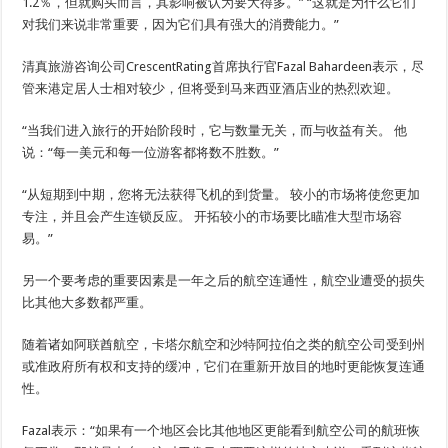
1.2％，但就购买而言，其影响被认为要大得多。” “这就是为什么它们
对我们来说非常重要，因为它们具有强大的消费能力。”
清真旅游咨询公司CrescentRating首席执行官Fazal Bahardeen表示，尽
管来港定居人士相对较少，但将受到马来西亚酒店业的热烈欢迎。
“当我们进入旅行的开始阶段时，它与数量无关，而与收益有关。 他
说：“每一美元和每一位游客都将数不胜数。”
“从短期到中期，您将无法获得飞机的到货量。 较小的市场将使您更加
专注，并且会产生连锁反应。 开拓较小的市场要比瞄准大型市场容
易。”
另一个要考虑的重要因素是一年之后的航空连通性，航空业遭受的损失
比其他大多数都严重。
随着诸如阿联酋航空，卡塔尔航空和沙特阿拉伯之类的航空公司受到州
或准政府所有权和支持的缓冲，它们在重新开放目的地时更能恢复连通
性。
Fazal表示：“如果有一个地区会比其他地区更能看到航空公司的航班恢