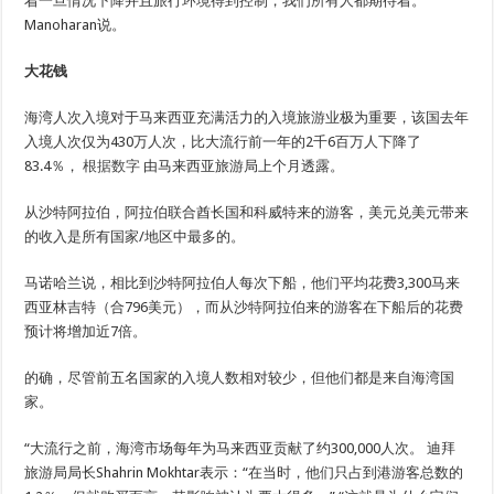
着一旦情况下降并且旅行环境得到控制，我们所有人都期待着。”
Manoharan说。
大花钱
海湾人次入境对于马来西亚充满活力的入境旅游业极为重要，该国去年
入境人次仅为430万人次，比大流行前一年的2千6百万人下降了
83.4％，
根据数字
由马来西亚旅游局上个月透露。
从沙特阿拉伯，阿拉伯联合酋长国和科威特来的游客，美元兑美元带来
的收入是所有国家/地区中最多的。
马诺哈兰说，相比到沙特阿拉伯人每次下船，他们平均花费3,300马来
西亚林吉特（合796美元），而从沙特阿拉伯来的游客在下船后的花费
预计将增加近7倍。
的确，尽管前五名国家的入境人数相对较少，但他们都是来自海湾国
家。
“大流行之前，海湾市场每年为马来西亚贡献了约300,000人次。 迪拜
旅游局局长Shahrin Mokhtar表示：“在当时，他们只占到港游客总数的