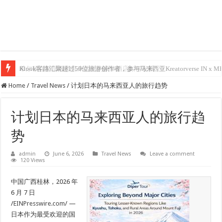
Klook客路汇聚超过50位旅游创作者，参与马来西亚Kreatorverse IN x ME 
希尔顿在新加坡和马来西亚的豪华酒店如何发展
Home
/
Travel News
/
计划日本的马来西亚人的旅行趋势
计划日本的马来西亚人的旅行趋
势
admin
June 6, 2026
Travel News
Leave a comment
120 Views
中国广西桂林，2026 年
6 月 7 日
/
EINPresswire.com
/ —
日本作为最受欢迎的国