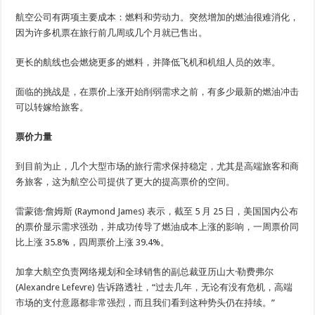
航空公司有两项主要成本：燃料和劳动力。突然增加的燃油很难消化，
因为许多机票在旅行前几周或几个月就已售出。
更长的航线也会燃烧更多的燃料，并降低飞机和机组人员的效率。
面临的挑战是，在票价上涨开始削弱需求之前，有多少最新的燃油冲击
可以转嫁给旅客。
票价力量
到目前为止，几个大型市场的旅行需求保持稳定，尤其是高端旅客和商
务旅客，这为航空公司提供了更大的提高票价的空间。
雷蒙德·詹姆斯 (Raymond James) 表示，截至 5 月 25 日，美国国内公布
的票价显示需求强劲，并成功传导了燃油成本上涨的影响，一周票价同
比上涨 35.8%，四周票价上涨 39.4%。
加拿大航空负责网络规划和全球销售的副总裁亚历山大·勒费弗尔
(Alexandre Lefevre) 告诉路透社，“过去几年，无论有没有危机，高端
市场的支付意愿都非常强烈，而且我们看到这种势头仍在持续。”