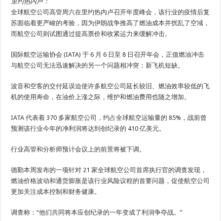
里约热内卢
：
全球航空公司高管周六在里约热内卢召开年度峰会，该行业的疫情后复
苏面临着更严峻的考验，因为伊朗战争推高了燃油成本并扰乱了空域，
而航空公司则试图通过提高票价和收紧运力来缓解冲击。
国际航空运输协会 (IATA) 于 6 月 6 日至 8 日召开年会，正值燃油冲击
与航空公司无法迅速解决的另一个问题相冲突：新飞机短缺。
波音和空客的交付延误迫使许多航空公司延长较旧、燃油效率较低的飞
机的使用寿命，在油价上涨之际，维护和燃油费用也随之增加。
IATA 代表着 370 多家航空公司，约占全球航空运输量的 85%，战前曾
预测该行业今年的净利润将达到创纪录的 410 亿美元。
行业高管和分析师预计会议上的前景将被下调。
德勤本周发布的一项针对 21 家全球航空公司首席执行官的调查发现，
燃油价格波动和通货膨胀是该行业风险议程的首要问题，促使航空公司
更加关注成本控制和财务健康。
调查称：“他们共同将本应创纪录的一年变成了利润争夺战。”