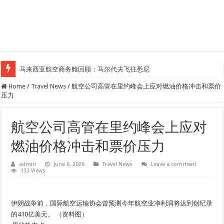
马来西亚航空商务舱回顾：马尔代夫飞往悉尼
Klook客路汇聚超过50位旅游创作者，参与马来西亚Kreatorverse IN x ME 
Home
/
Travel News
/
航空公司高管在里约峰会上应对燃油价格冲击和票价
压力
航空公司高管在里约峰会上应对
燃油价格冲击和票价压力
admin
June 6, 2026
Travel News
Leave a comment
133 Views
伊朗战争前，国际航空运输协会曾预测今年航空业净利润将达到创纪录
的410亿美元。 （资料图）