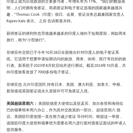
印度正成为出境旅游的主要参与者，年增长率为 11%。 “我们的数据表
明，人们对拥有免签证、简易签证和电子签证选项的国家越来越感兴
趣，”Thomas Cook（印度）假日、会展、签证业务总裁兼国家负责人
Rajeev Kale 表示。
之前
告诉斯基夫特。
获得签证的便利性也导致越来越多的印度人倾向于短期度假，例如周末
旅行，称为“小型旅行”。
菲律宾外交部已于今年10月28日全面推出针对印度人的电子签证系
统。它适用于想要申请短期访问的旅游、商务、休闲、医疗等目的的旅
行者。新系统于2023年8月软启动并进行测试。截至2024年10月底，共
向印度旅客发放了7000多份电子签证。
菲律宾也
允许印度国民
持有日本、美国、澳大利亚、加拿大、申根、
新加坡或英国签证或永久居留许可可免签证入境。
美国超级星期六：
美国驻德里大使馆以及驻孟买、加尔各答和海得拉
巴的领事馆本周六办公，作为其外交政策的一部分。
超级星期六
倡
议。美国驻印度使团一直在努力减少签证
等待时间
。根据这一举措，
该国驻印度大使馆和领事馆为需要在周六进行面对面签证面试的申请人
提供服务。