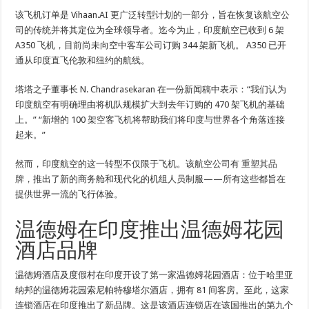
该飞机订单是 Vihaan.AI 更广泛转型计划的一部分，旨在恢复该航空公
司的传统并将其定位为全球领导者。迄今为止，印度航空已收到 6 架
A350 飞机，目前尚未向空中客车公司订购 344 架新飞机。 A350 已开
通从印度直飞伦敦和纽约的航线。
塔塔之子董事长 N. Chandrasekaran 在一份新闻稿中表示：“我们认为
印度航空有明确理由将机队规模扩大到去年订购的 470 架飞机的基础
上。” “新增的 100 架空客飞机将帮助我们将印度与世界各个角落连接
起来。”
然而，印度航空的这一转型不仅限于飞机。该航空公司有
重塑其品
牌
，推出了新的商务舱和现代化的机组人员制服——所有这些都旨在
提供世界一流的飞行体验。
温德姆在印度推出温德姆花园
酒店品牌
温德姆酒店及度假村在印度开设了第一家温德姆花园酒店：位于哈里亚
纳邦的温德姆花园索尼帕特穆塔尔酒店，拥有 81 间客房。至此，这家
连锁酒店在印度推出了新品牌。这是该酒店连锁店在该国推出的第九个