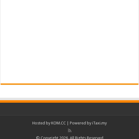
Hosted by
KOM.CC
| Powered by
iTaxi.my
© Copyright 2026, All Rights Reserved