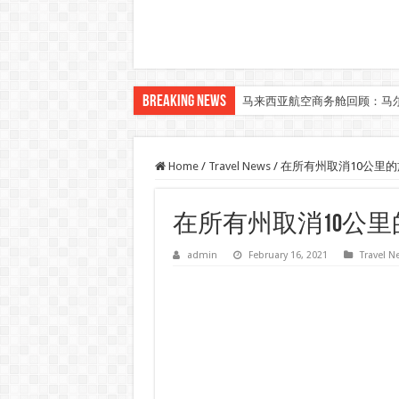
Breaking News
马来西亚航空商务舱回顾：马
Klook客路汇聚超过50位旅游创作者，
Home
/
Travel News
/
在所有州取消10公里
在所有州取消10公
admin
February 16, 2021
Travel N