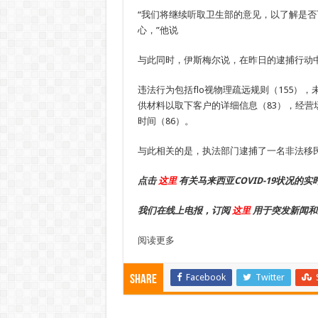
“我们将继续听取卫生部的意见，以了解是否
心，”他说
与此同时，伊斯梅尔说，在昨日的逮捕行动中，
违法行为包括flo视物理疏远规则（155），
供材料以取下客户的详细信息（83），经营
时间（86）。
与此相关的是，执法部门逮捕了一名非法移
点击
这里
有关马来西亚COVID-19状况的实
我们在线上电报，订阅
这里
用于突发新闻和
阅读更多
Facebook
Twitter
Share