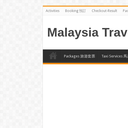
Activities
Booking 預訂
Checkout-Result
Pa
Malaysia Trav
Packages 旅遊套票
Taxi Servi