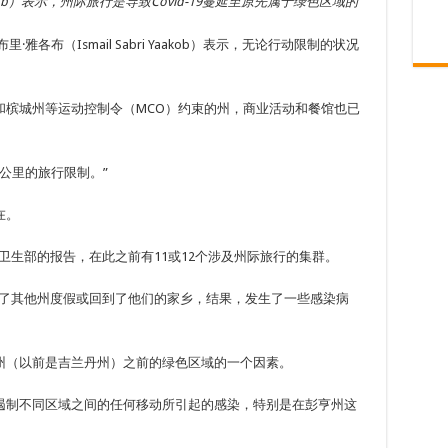
Yaakob）表示，州际旅行是导致Covid-19蔓延至原先属于绿色区域的
各布（Ismail Sabri Yaakob）表示，无论行动限制的状况
和槟城州等运动控制令（MCO）约束的州，商业活动和餐馆也已
公里的旅行限制。”
在。
卫生部的报告，在此之前有11或12个涉及州际旅行的集群。
去了其他州度假或回到了他们的家乡，结果，发生了一些感染病
几个州（以前是吉兰丹州）之前的绿色区域的一个因素。
遏制不同区域之间的任何移动所引起的感染，特别是在彭亨州这