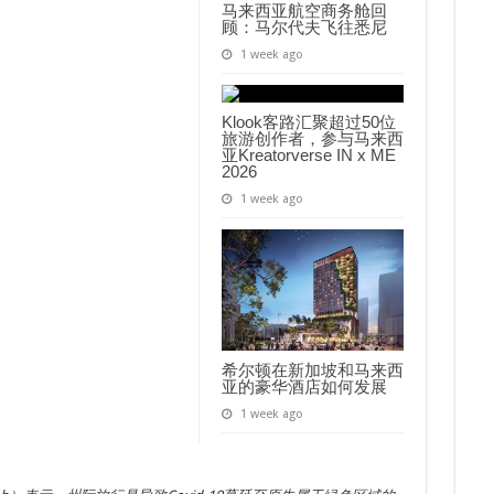
马来西亚航空商务舱回
顾：马尔代夫飞往悉尼
1 week ago
Klook客路汇聚超过50位
旅游创作者，参与马来西
亚Kreatorverse IN x ME
2026
1 week ago
希尔顿在新加坡和马来西
亚的豪华酒店如何发展
1 week ago