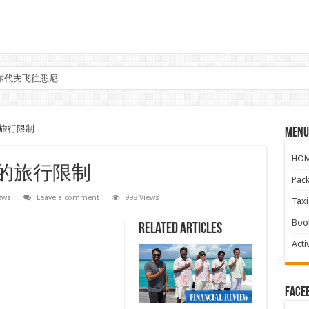
尔代夫飞往悉尼
参与马来西亚Kreatorverse IN x ME 2026
的旅行限制
Menu
HO
里的旅行限制
Pac
ews
Leave a comment
998 Views
Ta
Boo
Related Articles
Activ
face