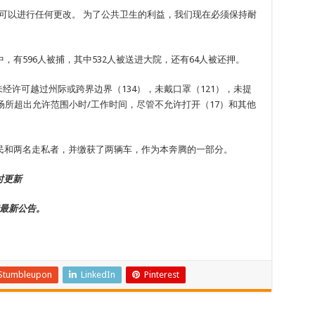
可以进行任何更改。 为了公共卫生的利益，我们现在必须保持耐
有596人被捕，其中532人被送进大院，还有64人被还押。
未经许可越过州际或跨界边界（134），未戴口罩（121），未提
场所超出允许范围小时/工作时间，尽管不允许打开（17）和其他
民和两名走私者，并缴获了两辆车，作为本奔腾的一部分。
时更新
最新公告。
Stumbleupon
LinkedIn
Pinterest