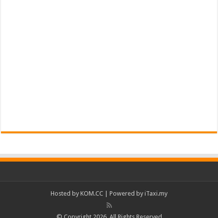
Hosted by
KOM.CC
| Powered by
iTaxi.my
© Copyright 2026, All Rights Reserved