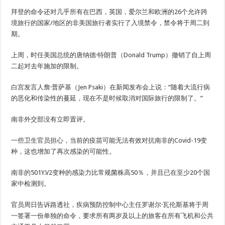
拜登的命令还对几乎所有在巴西，英国，爱尔兰和欧洲的26个允许跨
境旅行的国家/地区的非美国旅行者实行了入境禁令，禁令将于周二到
期。
上周，时任美国总统的唐纳德·特朗普（Donald Trump）撤销了自上周
二起对去年施加的限制。
白宫发言人詹·普萨基（Jen Psaki）在新闻发布会上说：“随着大流行病
的恶化和传染性的蔓延，现在不是时候取消对国际旅行的限制了。”
南非外交部没有立即置评。
一些卫生官员担心，当前的疫苗可能无法有效对抗南非的Covid-19变
种，这也增加了再次感染的可能性。
南非的501Y.V2变种的感染力比常规菌株高50％，并且已在至少20个国
家中检测到。
官员周日告诉路透社，疾病预防控制中心主任罗谢尔·瓦伦斯基将于周
一签署一份单独的命令，要求所有两岁及以上的旅客在所有飞机和公共