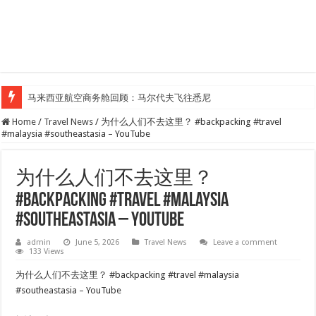
马来西亚航空商务舱回顾：马尔代夫飞往悉尼
Home
/
Travel News
/
为什么人们不去这里？ #backpacking #travel
#malaysia #southeastasia – YouTube
为什么人们不去这里？
#backpacking #travel #malaysia
#southeastasia – YouTube
admin
June 5, 2026
Travel News
Leave a comment
133 Views
为什么人们不去这里？ #backpacking #travel #malaysia
#southeastasia – YouTube