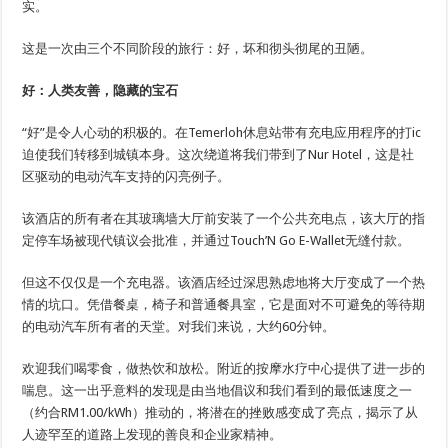
实。
这是一次由三个不同阶段的旅行：好，坏和彻头彻尾的丑陋。
好：人类友善，隐藏的宝石
“好”是令人心动的积极的。在Temerloh休息站带有充电应用程序的打ic
迫使我们转移到城镇本身。这次绕道将我们带到了Nur Hotel，这是社
区驱动的电动汽车支持的闪亮例子。
该酒店的所有者在其玻璃墙大厅前安装了一个公共充电点，该大厅的指
定停车场被现代镇议会批准，并通过Touch’N Go E-Wallet无缝付款。
但这不仅仅是一个充电器。该酒店经过深思熟虑地将大厅变成了一个热
情的坑口。凭借餐桌，椅子和普通餐具室，它是面对不可避免的等待期
的电动汽车所有者的天堂。对我们来说，大约60分钟。
欢迎我们喝零食，做热饮和放松。附近的按摩水疗中心提供了进一步的
喘息。这一出乎意料的发现是由当地倡议和我们看到的最低速度之一
（约合RM1.00/kWh）推动的，将潜在的挫败感变成了亮点，揭示了从
人迹罕至的道路上发现的善良和企业家精神。