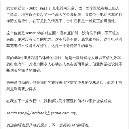
武吉的廷吉（Bukit Tinggi）充电器向天空开放，整个区域在晚上陷入
了黑暗。地方议会竖起了一个高大的金属招牌，直接位于电动汽车逆转
海湾的路径中。在可见性的情况下，击中它将是一种真正的可能性。
这个位置是Temerloh的对立面：没有庇护所，没有洗手间，不平坦的
表面，绝对没有安全的地方。这不只是不便。感觉很危险。这个电动汽
车充电点不仅是不友好的。这是一个等待发生的事故。
我的480公里旅程是EV体验的缩影 – 这是一款能够令人难以置信的效率
的出色汽车，其潜力因令人心动的人类友善而释放，但受到基础设施不
断增长的痛苦的阻碍。
未来是电动的，但是我们的旅程表明它需要更多的NUR酒店，而木丁吉
黑点则需要少得多。
在我的下一篇专栏中，我将解决马来西亚如何将EV噩梦变成成功。
Yamin Vong在Facebook上
yamin.com.my
。
表达的观点是作者的观点，不一定反映FMT的观点。