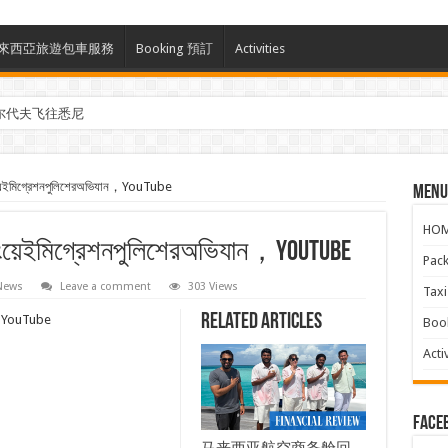
ces 馬來西亞旅遊包車服務
Booking 預訂
Activities
尔代夫飞往悉尼
তাংয়েইমিগ্রেশনপুলিশেরঅভিযান，YouTube
Menu
HO
নতাংয়েইমিগ্রেশনপুলিশেরঅভিযান，YouTube
Pac
 News
Leave a comment
303 Views
Ta
Related Articles
যান，YouTube
Boo
Activ
face
马来西亚航空商务舱回