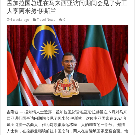
孟加拉国总理在马来西亚访问期间会见了劳工
大亨阿米努·伊斯兰
4 weeks ago
Travel News
0
吉隆坡 — 据知情人士透露，孟加拉国总理塔里克·拉赫曼在 6 月对马来
西亚进行国事访问期间会见了阿米努·伊斯兰，这位南亚国家在 2024 年
试图引渡一名商人，作为对涉嫌贩运移民工人的调查的一部分。 知情
人士称，在拉赫曼继续前往中国之前，两人在吉隆坡国家皇宫会面。他