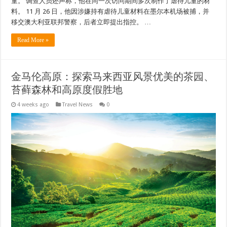
童。 调查人员还声称，他在同一次访问期间多次制作了虐待儿童的材
料。 11 月 26 日，他因涉嫌持有虐待儿童材料在墨尔本机场被捕，并
移交澳大利亚联邦警察，后者立即提出指控。 …
Read More »
金马伦高原：探索马来西亚风景优美的茶园、
苔藓森林和高原度假胜地
4 weeks ago
Travel News
0