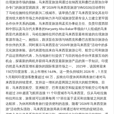
出境旅游市场的接触，马来西亚旅游局通过在纳西克和桑巴吉那加尔举
办专门的旅游贸易路演，将“2026年马来西亚旅游”(VM2026)活动带到
了马哈拉施特拉邦的新兴二线城市。该举措凸显了马来西亚深化其在印
度传统大都市市场之外的影响力并与区域旅游贸易专业人士建立更牢固
合作伙伴关系的战略。马来西亚旅游局孟买办事处主任、负责印度西部
和中部以及马尔代夫事务的Haryanty Abu Bakar率领由11人组成的马来
西亚代表团表示，马哈拉施特拉邦仍然是马来西亚最有前途的出境旅游
客源市场之一。她指出，路演旨在加强与纳西克和桑巴吉那加尔旅游合
作伙伴的关系，同时展示马来西亚在“2026年旅游马来西亚”活动中的多
元化旅游体验。该代表团包括来自马来西亚旅游公司、航空公司和旅游
产品运营商的代表，为当地旅行社提供了与目的地合作伙伴直接互动的
机会，探索新的商机并获得马来西亚最新旅游产品的第一手知识。印度
仍然是马来西亚增长最快的国际客源市场之一。 2025年，该国将迎来
150万印度游客，比上年增长14.6%。这一势头持续到 2026 年，1 月至
5 月期间印度游客数量超过 60 万，反映出印度休闲和商务旅行者对马
来西亚的持续需求。支持这一增长的是两国之间强大的航空网络。目
前，马来西亚航空、亚洲航空、巴蒂克航空和靛蓝航空等航空公司每周
有超过 200 趟直飞航班连接 11 个印度城市与马来西亚。仅从马哈拉施
特拉邦出发，旅客就可以搭乘每周 17 班往返于孟买和吉隆坡之间的直
达航班，为休闲和商务旅行提供便利的连接。随着“2026年马来西亚旅
游”活动势头强劲，马来西亚旅游局表示将通过有针对性的促销活动、