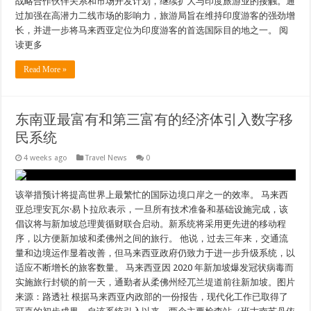
战略合作伙伴关系和市场开发计划，继续扩大与印度旅游业的接触。通
过加强在高潜力二线市场的影响力，旅游局旨在维持印度游客的强劲增
长，并进一步将马来西亚定位为印度游客的首选国际目的地之一。 阅
读更多
Read More »
东南亚最富有和第三富有的经济体引入数字移
民系统
4 weeks ago
Travel News
0
该举措预计将提高世界上最繁忙的国际边境口岸之一的效率。 马来西
亚总理安瓦尔·易卜拉欣表示，一旦所有技术准备和基础设施完成，该
倡议将与新加坡总理黄循财联合启动。新系统将采用更先进的移动程
序，以方便新加坡和柔佛州之间的旅行。 他说，过去三年来，交通流
量和边境运作显着改善，但马来西亚政府仍致力于进一步升级系统，以
适应不断增长的旅客数量。 马来西亚因 2020 年新加坡爆发冠状病毒而
实施旅行封锁的前一天，通勤者从柔佛州经兀兰堤道前往新加坡。图片
来源：路透社 根据马来西亚内政部的一份报告，现代化工作已取得了