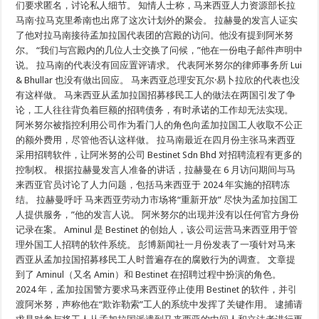
们要求匿名，讨论私人细节。 知情人士称，马来西亚人力资源部长拉
马南·拉马克里希南也出席了这次计划外的聚会。 拉赫曼的发言人证实
了他对拉马南接待孟加拉国代表团的宫殿的访问。他没有提到阿米努
尔。 “我们与宫殿内的几位人士交换了问候，”他在一份电子邮件声明中
说。 拉马南的代表没有回应置评请求。 代表阿米努尔的律师事务所 Lui
& Bhullar 也没有做出回应。 马来西亚总理安瓦尔·易卜拉欣的代表也没
有这样做。 马来西亚从孟加拉国招募移民工人的做法在两国引发了争
论，工人往往背负着巨额的招聘债务，有时承诺的工作却无法实现。
阿米努尔被指控利用公司作为看门人的角色向孟加拉国工人收取不公正
的额外费用，尽管他否认这样做。 拉马南最近在四月份主张马来西亚
采用招聘软件，让阿米努的公司 Bestinet Sdn Bhd 对招聘流程有更多的
控制权。 根据拉赫曼发言人准备的讲话，拉赫曼在 6 月访问期间与马
来西亚官员讨论了人力问题，包括马来西亚于 2024 年实施的招聘冻
结。 拉赫曼呼吁 马来西亚劳动力市场将“重新开放” 尽快为孟加拉国工
人提供服务，”他的发言人说。 阿米努尔的出现并没有以任何官方身份
记录在案。 Aminul 是 Bestinet 的创始人，该公司运营马来西亚用于管
理外国工人招聘的软件系统。 彭博新闻社一月份发表了一项针对马来
西亚从孟加拉国招募移民工人时普遍存在的腐败行为的调查。 文章提
到了 Aminul（又名 Amin）和 Bestinet 在招聘过程中扮演的角色。
2024 年，孟加拉国警方要求马来西亚停止使用 Bestinet 的软件，并引
渡阿米努，声称他在“欺诈勒索”工人的系统中发挥了关键作用。 逮捕请