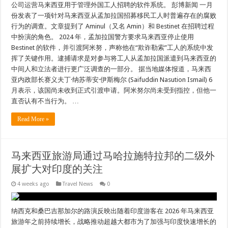
公司运营马来西亚用于管理外国工人招聘的软件系统。 彭博新闻 一月
份发表了一项针对马来西亚从孟加拉国招募移民工人时普遍存在的腐败
行为的调查。文章提到了 Aminul（又名 Amin）和 Bestinet 在招聘过程
中扮演的角色。 2024 年，孟加拉国警方要求马来西亚停止使用
Bestinet 的软件，并引渡阿米努，声称他在“欺诈勒索”工人的系统中发
挥了关键作用。逮捕请求是对参与将工人从孟加拉国派遣到马来西亚的
中间人和立法者进行更广泛调查的一部分。 据当地媒体报道，马来西
亚内政部长赛义夫丁·纳苏蒂安·伊斯梅尔 (Saifuddin Nasution Ismail) 6
月表示，该国尚未收到正式引渡申请。阿米努尔尚未受到指控，但他一
直否认有不当行为。 …
Read More »
马来西亚旅游局通过马哈拉施特拉邦的二级外
展扩大对印度的关注
4 weeks ago
Travel News
0
纳西克和桑巴吉那加尔的路演反映出随着印度游客在 2026 年马来西亚
旅游年之前持续增长，战略推动超越大都市为了加强与印度快速增长的