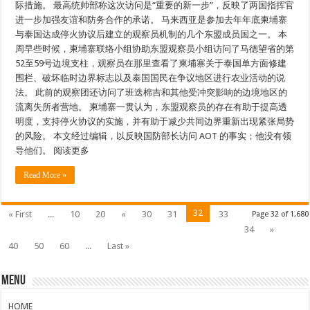
际措施。 最高统帅部称这次访问是“重要的新一步”，反映了两国指挥官
进一步加强友谊和防务合作的承诺。 马来西亚是参加去年年底柬埔寨
与泰国达成停火协议后建立的观察员机制的几个东盟成员国之一。 本
周早些时候，柬埔寨联络小组协助东盟观察员小组访问了马德望省的第
52至59号边境支柱，观察员在那里查看了柬埔寨关于泰国单方面修建
围栏、破坏临时边界标志以及泰国国民在争议地区进行农业活动的说
法。 此前的观察团还访问了班迭棉吉和其他受冲突影响的边境地区的
流离失所者营地。 柬埔寨一贯认为，东盟观察员的存在有助于提高透
明度，支持停火协议的实施，并有助于减少共同边界重新出现紧张局势
的风险。 本文经过编辑，以反映国防部长访问 AOT 的事实；他没有领
导他们。 阅读更多
Read More »
32
« First
...
10
20
«
30
31
33
Page 32 of 1,680
34
»
40
50
60
...
Last »
Menu
HOME