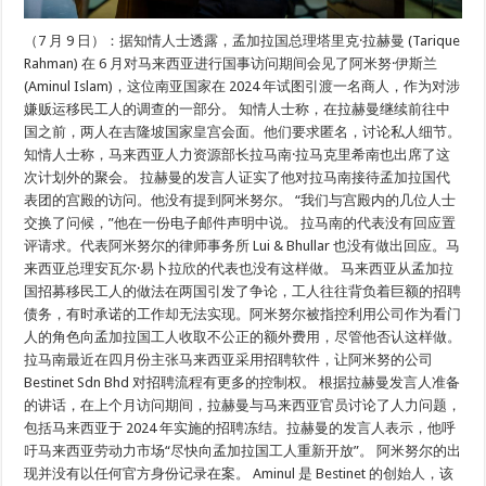
（7 月 9 日）：据知情人士透露，孟加拉国总理塔里克·拉赫曼 (Tarique
Rahman) 在 6 月对马来西亚进行国事访问期间会见了阿米努·伊斯兰
(Aminul Islam)，这位南亚国家在 2024 年试图引渡一名商人，作为对涉
嫌贩运移民工人的调查的一部分。 知情人士称，在拉赫曼继续前往中
国之前，两人在吉隆坡国家皇宫会面。他们要求匿名，讨论私人细节。
知情人士称，马来西亚人力资源部长拉马南·拉马克里希南也出席了这
次计划外的聚会。 拉赫曼的发言人证实了他对拉马南接待孟加拉国代
表团的宫殿的访问。他没有提到阿米努尔。 “我们与宫殿内的几位人士
交换了问候，”他在一份电子邮件声明中说。 拉马南的代表没有回应置
评请求。代表阿米努尔的律师事务所 Lui & Bhullar 也没有做出回应。马
来西亚总理安瓦尔·易卜拉欣的代表也没有这样做。 马来西亚从孟加拉
国招募移民工人的做法在两国引发了争论，工人往往背负着巨额的招聘
债务，有时承诺的工作却无法实现。阿米努尔被指控利用公司作为看门
人的角色向孟加拉国工人收取不公正的额外费用，尽管他否认这样做。
拉马南最近在四月份主张马来西亚采用招聘软件，让阿米努的公司
Bestinet Sdn Bhd 对招聘流程有更多的控制权。 根据拉赫曼发言人准备
的讲话，在上个月访问期间，拉赫曼与马来西亚官员讨论了人力问题，
包括马来西亚于 2024 年实施的招聘冻结。拉赫曼的发言人表示，他呼
吁马来西亚劳动力市场“尽快向孟加拉国工人重新开放”。 阿米努尔的出
现并没有以任何官方身份记录在案。 Aminul 是 Bestinet 的创始人，该