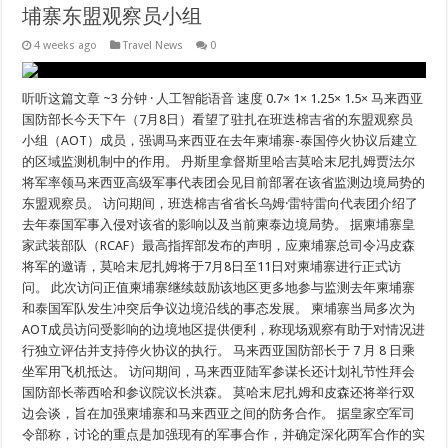
埔寨东盟观察员小组
4 weeks ago
Travel News
0
听听这篇文章 ~3 分钟 · 人工智能语音 速度 0.7× 1× 1.25× 1.5× 马来西亚
国防部长今天下午（7月8日）看望了驻扎在班迭棉吉省的东盟观察员
小组（AOT）成员，强调马来西亚在去年柬埔寨-泰国停火协议后建立
的区域监测机制中的作用。 丹斯里拿督斯里哈吉莫哈末尼扎姆贾法尔
将军率领马来西亚高级军事代表团会见目前部署在该省监测边境局势的
东盟观察员。 访问期间，班迭棉吉省省长乌姆·雷特雷向代表团介绍了
去年泰国军事入侵对该省的影响以及当前柬泰边境局势。 据柬埔寨皇
家武装部队（RCAF）最高指挥部发布的声明，应柬埔寨总司令冯皮森
将军的邀请，莫哈末尼扎姆将于7月8日至11日对柬埔寨进行正式访
问。 此次访问正值柬埔寨继续鼓励该地区更多地参与监测去年柬埔寨
和泰国军队发生冲突后争议边境沿线的事态发展。 柬埔寨当局多次为
AOT成员访问受影响的边境地区提供便利，称现场观察有助于对情况进
行独立评估并支持停火协议的执行。 马来西亚国防部长于 7 月 8 日乘
坐军用飞机抵达。 访问期间，马来西亚陆军参谋长还计划礼节性拜会
国防部长蒂西哈和参议院议长洪森。 莫哈末尼扎姆和皮森还将举行双
边会谈，旨在加强柬埔寨和马来西亚之间的防务合作。 据皇家空军司
令部称，讨论的重点是加强现有的军事合作，并确定深化两军合作的实