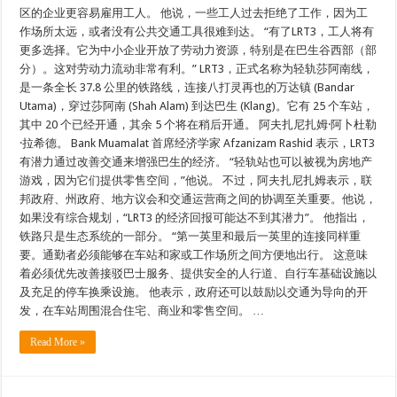
区的企业更容易雇用工人。 他说，一些工人过去拒绝了工作，因为工
作场所太远，或者没有公共交通工具很难到达。 “有了LRT3，工人将有
更多选择。它为中小企业开放了劳动力资源，特别是在巴生谷西部（部
分）。这对劳动力流动非常有利。” LRT3，正式名称为轻轨莎阿南线，
是一条全长 37.8 公里的铁路线，连接八打灵再也的万达镇 (Bandar
Utama)，穿过莎阿南 (Shah Alam) 到达巴生 (Klang)。它有 25 个车站，
其中 20 个已经开通，其余 5 个将在稍后开通。 阿夫扎尼扎姆·阿卜杜勒
·拉希德。 Bank Muamalat 首席经济学家 Afzanizam Rashid 表示，LRT3
有潜力通过改善交通来增强巴生的经济。 “轻轨站也可以被视为房地产
游戏，因为它们提供零售空间，”他说。 不过，阿夫扎尼扎姆表示，联
邦政府、州政府、地方议会和交通运营商之间的协调至关重要。他说，
如果没有综合规划，“LRT3 的经济回报可能达不到其潜力”。 他指出，
铁路只是生态系统的一部分。 “第一英里和最后一英里的连接同样重
要。通勤者必须能够在车站和家或工作场所之间方便地出行。 这意味
着必须优先改善接驳巴士服务、提供安全的人行道、自行车基础设施以
及充足的停车换乘设施。 他表示，政府还可以鼓励以交通为导向的开
发，在车站周围混合住宅、商业和零售空间。 …
Read More »