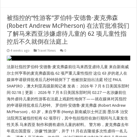
被指控的“性游客”罗伯特·安德鲁·麦克弗森
(Robert Andrew McPherson) 在法官批准我们
了解马来西亚涉嫌虐待儿童的 62 项儿童性指
控后不久就倒在法庭上
4 weeks ago
Travel News
0
法新社指控罗伯特·安德鲁·麦克弗森前往马来西亚虐待儿童 来自新南威
尔士州亨蒂的麦克弗森面临 62 项严重儿童性指控 这位 63 岁的老人在
媒体申请获得批准后几秒钟就倒下了 他被担架抬出法庭 经过 PAUL
SHAPIRO，澳大利亚高级新闻记者 发表： 2026 年 7 月 8 日美国东部时
间 02:18 | 更新： 2026 年 7 月 8 日美国东部时间 02:27 一名涉嫌前往
海外虐待儿童的性游客在法庭上戏剧性地倒下——就在媒体对其指控
的申请获得批准后几秒钟。 罗伯特·安德鲁·麦克弗森 (Robert Andrew
McPherson)，63 岁，来自亨蒂 (Henty) 新南威尔士州正面 墨尔本 治安
法院周五被指控犯有 62 项罪行，其中包括指控在旅行期间与儿童发生
性关系 马来西亚 制作和拥有虐待儿童的材料。 警方称，麦克弗森去年
年底出国度假，涉嫌“性旅游”，并于 11 月在吉隆坡多次性虐待一名儿