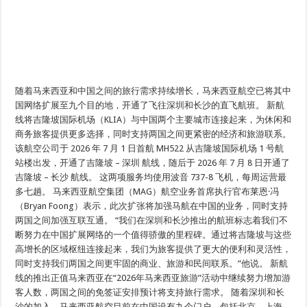
随着马来西亚和中国之间的旅行需求持续增长，马来西亚航空已将其中
国网络扩展至九个目的地，开通了飞往深圳和长沙的直飞航班。 新航
线将吉隆坡国际机场（KLIA）与中国两个主要城市连接起来，为休闲和
商务旅客提供更多选择，同时支持两国之间更紧密的经济和旅游联系。
该航空公司于 2026 年 7 月 1 日首航 MH522 从吉隆坡国际机场 1 号航
站楼出发，开通了吉隆坡 – 深圳 航线，随后于 2026 年 7 月 8 日开通了
吉隆坡 – 长沙 航线。 这两项服务均使用波音 737-8 飞机，每周运营最
多七趟。 马来西亚航空集团（MAG）航空业务首席执行官布莱恩·冯
（Bryan Foong）表示，此次扩张将加强马航在中国的业务，同时支持
两国之间加强互联互通。 “我们在深圳和长沙推出的航班标志着我们不
断努力在中国扩展网络的一个值得骄傲的里程碑。通过将吉隆坡与这些
高增长的区域枢纽连接起来，我们为旅客提供了更大的便利和灵活性，
同时支持我们两国之间更牢固的商业、旅游和民间联系。”他说。 新航
线的推出正值马来西亚在“2026年马来西亚旅游”活动中继续努力增加游
客人数，两国之间的免签证安排预计将支持旅行需求。 随着深圳和长
沙的加入，马来西亚航空目前在中国设有九个门户，包括北京、上海、