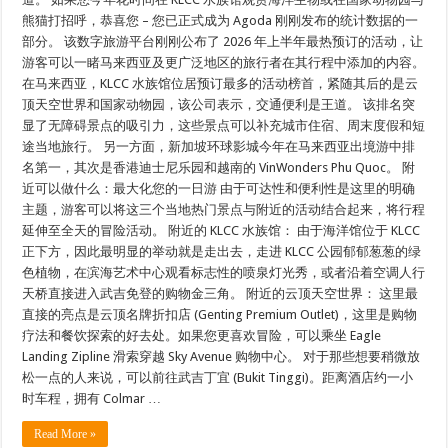
熊猫打招呼，恭喜您 – 您已正式成为 Agoda 刚刚发布的统计数据的一
部分。 该数字旅游平台刚刚公布了 2026 年上半年最热预订的活动，让
游客可以一睹马来西亚及更广泛地区的旅行者在其行程中添加的内容。
在马来西亚，KLCC 水族馆位居预订最多的活动榜首，紧随其后的是云
顶天空世界和国家动物园，该公司表示，交通便利是王道。 该排名突
显了无障碍景点的吸引力，这些景点可以补充城市住宿、周末度假和短
途当地旅行。 另一方面，新加坡环球影城今年在马来西亚出境游中排
名第一，其次是香港迪士尼乐园和越南的 VinWonders Phu Quoc。 附
近可以做什么：最大化您的一日游 由于可达性和便利性是这里的明确
主题，游客可以将这三个当地热门景点与附近的活动结合起来，将行程
延伸至全天的冒险活动。 附近的 KLCC 水族馆： 由于海洋馆位于 KLCC
正下方，因此最明显的举动就是走出去，走进 KLCC 公园郁郁葱葱的绿
色植物，在滨海艺术中心观看标志性的喷泉灯光秀，或者沿着空调人行
天桥直接进入武吉免登的购物金三角。 附近的云顶天空世界： 这里最
直接的亮点是云顶名牌折扣店 (Genting Premium Outlet)，这里是购物
疗法和餐饮探索的好去处。如果您更喜欢冒险，可以乘坐 Eagle
Landing Zipline 滑索穿越 Sky Avenue 购物中心。 对于那些想要稍微放
松一点的人来说，可以前往武吉丁宜 (Bukit Tinggi)。距离酒店约一小
时车程，拥有 Colmar …
Read More »