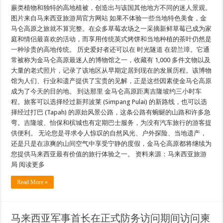
蕨类植物和独特的高地植被，创造出与该国其他地方不同的迷人景观。
图片来自马来西亚旅游局官方网站 如果不体验一些当地特色美食，金
马仑高原之旅就不算完整。在众多草莓农场之一采摘新鲜草莓已成为家
庭和情侣最喜欢的活动，而享用传统英式烤饼和当地种植的茶叶仍然是
一种珍贵的高地传统。 历史爱好者还可以在 时光隧道 在碧兰璋。它通
常被称为金马仑高原最迷人的博物馆之一，收藏有 1,000 多件文物以及
大量的老式照片，记录了该地区从早期定居到现在的发展历程。该博物
馆为人们、行业和遗产提供了宝贵的见解，正是这些因素使金马仑高原
成为了今天的目的地。 到达那里 金马仑高原距离吉隆坡约三小时车
程。旅客可以选择经过新邦波莱 (Simpang Pulai) 的新路线，也可以选
择经过打巴 (Tapah) 的原始风景公路，这条公路有蜿蜒的山路和许多急
弯。吉隆坡、怡保和槟城也有定期巴士服务，为没有汽车旅行的游客提
供便利。 无论您是寻求令人惊叹的自然风光、户外探险、当地遗产，
还是只是在凉爽的山间空气中享受宁静的度假，金马仑高原都将继续为
您提供马来西亚最有价值的旅行体验之一。 资料来源：马来西亚旅游
局 阅读更多
Read More »
马来西亚军事​​首长在正式防务访问期间访问柬