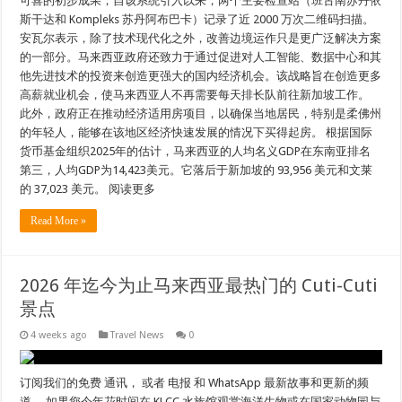
可喜的初步成果，自该系统引入以来，两个主要检查站（班古南苏丹依
斯干达和 Kompleks 苏丹阿布巴卡）记录了近 2000 万次二维码扫描。
安瓦尔表示，除了技术现代化之外，改善边境运作只是更广泛解决方案
的一部分。马来西亚政府还致力于通过促进对人工智能、数据中心和其
他先进技术的投资来创造更强大的国内经济机会。该战略旨在创造更多
高薪就业机会，使马来西亚人不再需要每天排长队前往新加坡工作。
此外，政府正在推动经济适用房项目，以确保当地居民，特别是柔佛州
的年轻人，能够在该地区经济快速发展的情况下买得起房。 根据国际
货币基金组织2025年的估计，马来西亚的人均名义GDP在东南亚排名
第三，人均GDP为14,423美元。它落后于新加坡的 93,956 美元和文莱
的 37,023 美元。 阅读更多
Read More »
2026 年迄今为止马来西亚最热门的 Cuti-Cuti
景点
4 weeks ago
Travel News
0
订阅我们的免费 通讯， 或者 电报 和 WhatsApp 最新故事和更新的频
道。 如果您今年花时间在 KLCC 水族馆观赏海洋生物或在国家动物园与