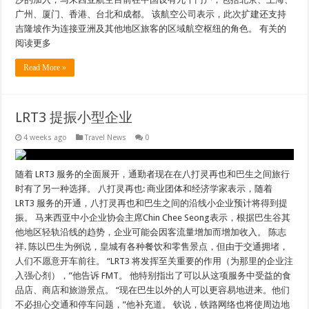
广州、厦门、香港、台北和成都。 该航空公司表示，此次扩建还支持
吉隆坡作为连接亚洲及其他地区旅客的区域航空枢纽的角色。 有关的
阅读更多
Read More »
LRT3 提振小型企业
4 weeks ago
Travel News
0
随着 LRT3 服务的全面展开，通勤者现在在八打灵再也和巴生之间旅行
时有了另一种选择。 八打灵再也: 商业团体和经济学家表示，随着
LRT3 服务的开通，八打灵再也和巴生之间的沿线小企业预计将得到提
振。 马来西亚中小企业协会主席Chin Chee Seong表示，根据巴生谷其
他地区轻轨沿线的趋势，企业可能会因客流量增加而增加收入。 陈志
祥. 陈以巴生为例说，皇城有各种餐饮和零售景点，但由于交通拥堵，
人们不愿意开车前往。 “LRT3 将发挥至关重要的作用（为那里的企业注
入强心剂），”他告诉 FMT。 他特别指出了可以从这项服务中受益的食
品店、商店和旅游景点。 “现在巴生以外的人可以更容易地进来。他们
不必担心交通和停车问题，”他补充道。 钦说，铁路网络也将使周边地