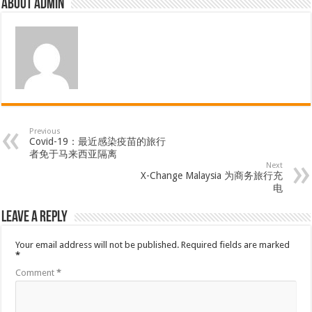
About admin
Previous
Covid-19：最近感染疫苗的旅行
者免于马来西亚隔离
Next
X-Change Malaysia 为商务旅行充
电
Leave a Reply
Your email address will not be published.
Required fields are marked
*
Comment
*