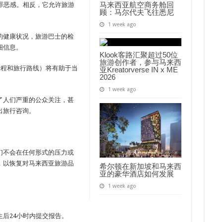
马来西亚航空商务舱回
是罪恶感。相反，它允许旅游
顾：马尔代夫飞往悉尼
1 week ago
的健康状况，旅游巴士的检
细信息。
Klook客路汇聚超过50位
旅游创作者，参与马来西
行程和旅行路线）将有助于当
亚Kreatorverse IN x ME
2026
1 week ago
了人们严重的公众关注，甚
出旅行咨询。
我们不会在任何形式的压力或
，以恢复对马来西亚旅游品
希尔顿在新加坡和马来西
亚的豪华酒店如何发展
1 week ago
后24小时内提交报告。