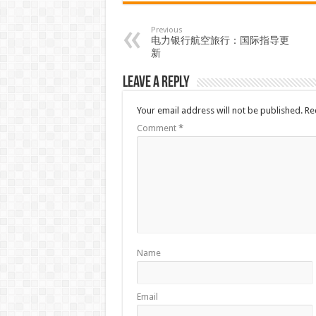
Previous
电力银行航空旅行：国际指导更
新
Leave a Reply
Your email address will not be published.
Re
Comment
*
Name
Email