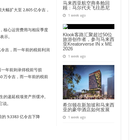
马来西亚航空商务舱回
顾：马尔代夫飞往悉尼
幅扩大至 2.805 亿令吉，
1 week ago
下，核心运营费用与相应季度
Klook客路汇聚超过50位
它表示。
旅游创作者，参与马来西
亚Kreatorverse IN x ME
2026
5 亿令吉，而一年前的税前利润
1 week ago
，而一年前则录得税前亏损
 80 万令吉，而一年前的税前
产生的递延税项资产所缓冲。
”它说。
希尔顿在新加坡和马来西
亚的豪华酒店如何发展
9.3383 亿令吉下降
1 week ago