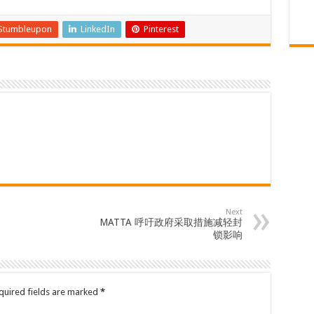
Stumbleupon
LinkedIn
Pinterest
Next
MATTA 呼吁政府采取措施减轻封
锁影响
quired fields are marked
*