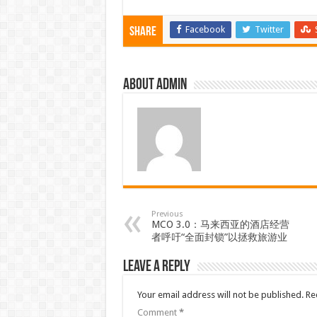
Facebook
Twitter
Share
About admin
Previous
MCO 3.0：马来西亚的酒店经营
者呼吁“全面封锁”以拯救旅游业
Leave a Reply
Your email address will not be published.
Re
Comment
*