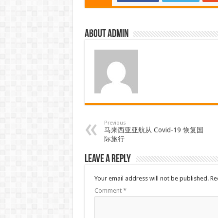
About admin
Previous
马来西亚亚航从 Covid-19 恢复国
际旅行
Leave a Reply
Your email address will not be published.
Re
Comment
*