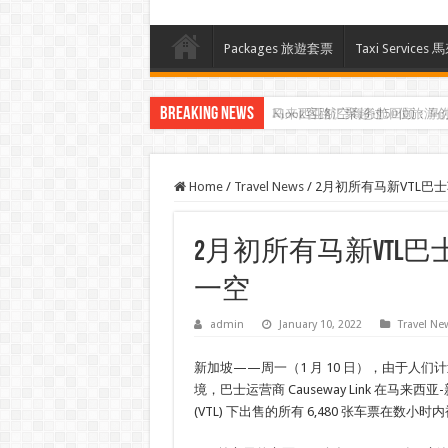
Packages 旅遊套票
Taxi Servi
Breaking News
Klook客路汇聚超过50位旅游创作者，
Home
/
Travel News
/
2月初所有马新VTL巴
2月初所有马新VTL
一空
admin
January 10, 2022
Travel Ne
新加坡——周一（1 月 10 日），由于人
境，巴士运营商 Causeway Link 在马来
(VTL) 下出售的所有 6,480 张车票在数小