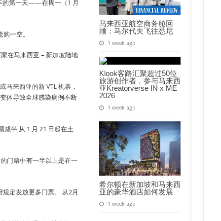
新年的第一天——在周一（1 月
马来西亚航空商务舱回
顾：马尔代夫飞往悉尼
也被抢购一空。
1 week ago
 是仅有的两家在马来西亚 – 新加坡陆地
Klook客路汇聚超过50位
旅游创作者，参与马来西
马来西亚的新 VTL 机票，
亚Kreatorverse IN x ME
2026
cron 变体导致全球感染病例不断
1 week ago
额减半
从 1 月 21 日起在土
一出售的门票中有一半以上是在一
希尔顿在新加坡和马来西
亚的豪华酒店如何发展
规定发放更多门票。 从2月
1 week ago