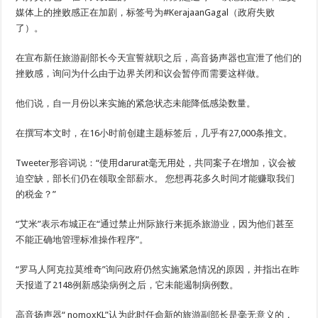
媒体上的挫败感正在加剧，标签号为#KerajaanGagal（政府失败
了）。
在宣布新任旅游副部长今天宣誓就职之后，高音扬声器也宣泄了他们的
挫败感，询问为什么由于边界关闭和议会暂停而需要这样做。
他们说，自一月份以来实施的紧急状态未能降低感染数量。
在撰写本文时，在16小时前创建主题标签后，几乎有27,000条推文。
Tweeter形容词说：“使用darurat毫无用处，共同案子在增加，议会被
迫空缺，部长们仍在领取全部薪水。 您想再花多久时间才能赚取我们
的税金？”
“艾米”表示布城正在“通过禁止州际旅行来扼杀旅游业，因为他们甚至
不能正确地管理标准操作程序”。
“罗马人阿克拉莫维奇”询问政府仍然实施紧急情况的原因，并指出在昨
天报道了2148例新感染病例之后，它未能遏制病例数。
高音扬声器“ nomoxKL”认为此时任命新的旅游副部长是毫无意义的，