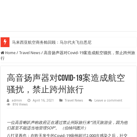
马来西亚航空商务舱回顾：马尔代夫飞往悉尼
Home
/
Travel News
/
高音扬声器对Covid-19案造成航空骚扰，禁止跨州旅
行
高音扬声器对Covid-19案造成航空
骚扰，禁止跨州旅行
admin
April 16, 2021
Travel News
Leave a comment
816 Views
一位高音喇叭声称政府正在通过禁止州际旅行来“消灭旅游业，因为他
们甚至不能适当地管理SOP”。 （伯纳玛图片）
八打灵再也：在昨天发生的Covid-19病例超过2,000次感染之后，社交