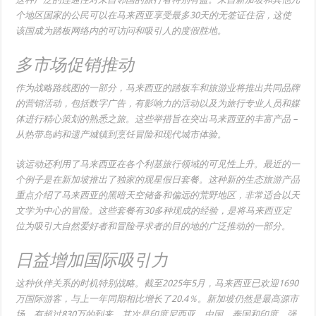
个地区国家的公民可以在马来西亚享受最多30天的无签证住宿，这使
该国成为踏板网络内的可访问和吸引人的度假胜地。
多市场促销推动
作为战略路线图的一部分，马来西亚的踏板车和旅游业将推出共同品牌
的营销活动，包括数字广告，有影响力的活动以及为旅行专业人员和媒
体进行精心策划的熟悉之旅。这些举措旨在突出马来西亚的丰富产品 –
从热带岛屿和遗产城镇到烹饪冒险和现代城市体验。
该运动还利用了马来西亚在各个利基旅行领域的可见性上升。最近的一
个例子是在新加坡推出了独家的观星假日套餐。这种新的生态旅游产品
重点介绍了马来西亚的黑暗天空储备和偏远的荒野地区，非常适合以天
文学为中心的冒险。这些套餐有30多种现成的经验，是将马来西亚定
位为吸引大自然爱好者和冒险寻求者的目的地的广泛推动的一部分。
日益增加国际吸引力
这种伙伴关系的时机特别战略。截至2025年5月，马来西亚已欢迎1690
万国际游客，与上一年同期相比增长了20.4％。新加坡仍然是最高源市
场，有超过830万的到来，其次是印度尼西亚，中国，泰国和印度。强