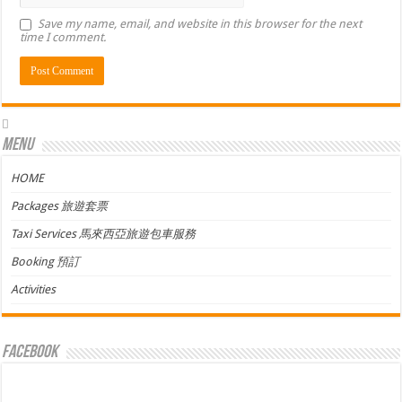
Save my name, email, and website in this browser for the next
time I comment.
Menu
HOME
Packages 旅遊套票
Taxi Services 馬來西亞旅遊包車服務
Booking 預訂
Activities
facebook