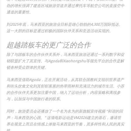
劲的增长强调了建造区域旅游管道并通过摩托车等航空公司的直接空中
通道的重要性。
到2025年底，马来西亚的旅游业目标是雄心勃勃的4,300万国际抵达。
这一大胆的目标是通过积极的国际伙伴关系和竞选活动实现的。
超越踏板车的更广泛的合作
除了与踏板车的合作伙伴关系外，马来西亚旅游还通过一系列数字和促
销联盟扩大了其宣传。与Agoda和Xiaohongshu等领先平台的合作是解
锁各种受众群体的关键。
马来西亚借助Agoda，正在开展活动，从其联合国教科文组织世界遗产
和街头饮食文化到其郁郁葱葱的热带雨林和充满活力的城市生活。小苏
的合作伙伴关系更加注重中国，纳入了运动分析，内容策略和离线参
与，以加深与中国旅行者的联系。
同时，旅游委员会还播放了一个名为名为的新旗舰宣传视频
“和谐的回
声：马来西亚的心跳。”
这项电影运动是VM2026建立的基石，邀请世
界在视觉上而且在情感上体验马来西亚的节奏，其多样性和人民的真实
性。