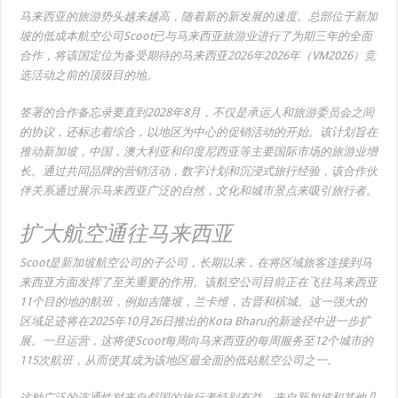
马来西亚的旅游势头越来越高，随着新的新发展的速度。总部位于新加
坡的低成本航空公司Scoot已与马来西亚旅游业进行了为期三年的全面
合作，将该国定位为备受期待的马来西亚2026年2026年（VM2026）竞
选活动之前的顶级目的地。
签署的合作备忘录要直到2028年8月，不仅是承运人和旅游委员会之间
的协议，还标志着综合，以地区为中心的促销活动的开始。该计划旨在
推动新加坡，中国，澳大利亚和印度尼西亚等主要国际市场的旅游业增
长。通过共同品牌的营销活动，数字计划和沉浸式旅行经验，该合作伙
伴关系通过展示马来西亚广泛的自然，文化和城市景点来吸引旅行者。
扩大航空通往马来西亚
Scoot是新加坡航空公司的子公司，长期以来，在将区域旅客连接到马
来西亚方面发挥了至关重要的作用。该航空公司目前正在飞往马来西亚
11个目的地的航班，例如吉隆坡，兰卡维，古晋和槟城。这一强大的
区域足迹将在2025年10月26日推出的Kota Bharu的新途径中进一步扩
展。一旦运营，这将使Scoot每周向马来西亚的每周服务至12个城市的
115次航班，从而使其成为该地区最全面的低站航空公司之一。
这种广泛的连通性对来自邻国的旅行者特别有益。来自新加坡和其他几