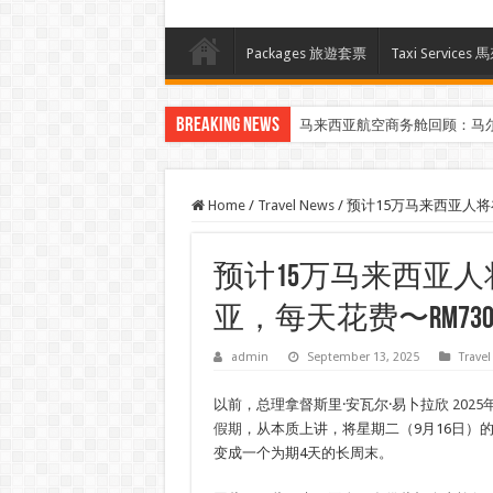
Packages 旅遊套票
Taxi Servi
Breaking News
Klook客路汇聚超过50位旅游创作者，
Home
/
Travel News
/
预计15万马来西亚人将
预计15万马来西亚人
亚，每天花费〜rm73
admin
September 13, 2025
Trave
以前，总理拿督斯里·安瓦尔·易卜拉欣
202
假期
，从本质上讲，将星期二（9月16日）的1天Ha
变成一个为期4天的长周末。