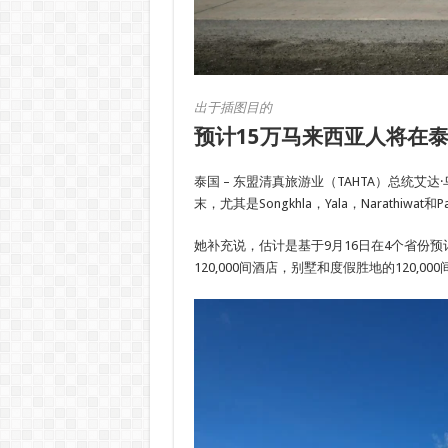
出于插图目的
预计15万马来西亚人将在泰
泰国 – 东盟清真旅游业（TAHTA）总统艾达·乌
末，尤其是Songkhla，Yala，Narathi
她补充说，估计是基于9月16日在4个省份
120,000间酒店，别墅和度假胜地的120,00