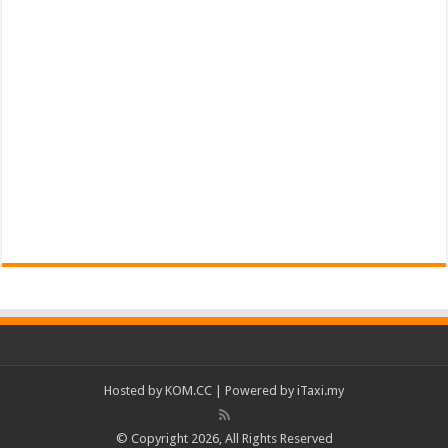
Hosted by
KOM.CC
| Powered by
iTaxi.my
© Copyright 2026, All Rights Reserved