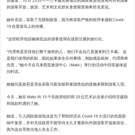
吉隆坡，10 月 25 日——兰卡威先驱项目的国际旅游泡沫将向所有国家
的游客开放，旅游、艺术和文化部长拿督斯里南希舒克里说。
她补充说，采取了无限制政策，因为将采取严格的程序来遏制 Covid-
19 在度假岛上的传播。
“这些程序包括确保抵达的游客使用在该部注册的旅行社。
“代理将是安排他们整个旅程的人，他们不会自己直接来到兰卡威。 这
是我们使用的机制，因此如果发生任何事情，例如感染病例，代理商将
负责，”她今天在马来西亚旅游中心（Matic）举行的活动中回答媒体提
问时说。
她被问及政府是否会采取与新加坡和泰国类似的措施来限制游客入境。
今天，她在 Matic 向 15 个非政府组织和 20 位艺术从业者介绍经济援助
和捐款时遇到了她。
她说，引入国际旅游泡沫是为了帮助经济从 Covid-19 大流行的负面影
响中复苏，并补充说政府不能等待太久才重新向外国游客开放旅游业，
因为这会导致当地人失去工作。