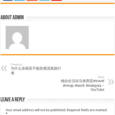
About admin
Previous
为什么东南亚不能忽视清真旅行
者
Next
独自生活在马来西亚#travel
#recap #work #malaysia –
YouTube
Leave a Reply
Your email address will not be published.
Required fields are marked
*