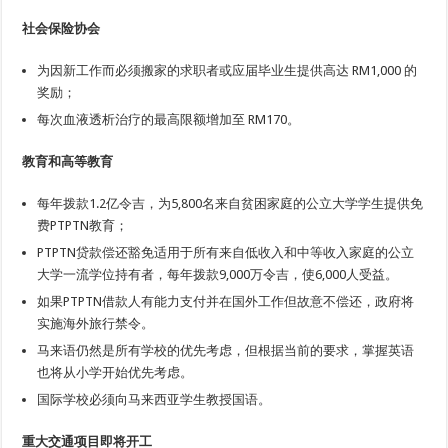
社会保险协会
为因新工作而必须搬家的求职者或应届毕业生提供高达 RM1,000 的
奖励；
每次血液透析治疗的最高限额增加至 RM170。
教育和高等教育
每年拨款1.2亿令吉，为5,800名来自贫困家庭的公立大学学生提供免
费PTPTN教育；
PTPTN贷款偿还豁免适用于所有来自低收入和中等收入家庭的公立
大学一流学位持有者，每年拨款9,000万令吉，使6,000人受益。
如果PTPTN借款人有能力支付并在国外工作但故意不偿还，政府将
实施海外旅行禁令。
马来语仍然是所有学校的优先考虑，但根据当前的要求，掌握英语
也将从小学开始优先考虑。
国际学校必须向马来西亚学生教授国语。
重大交通项目即将开工