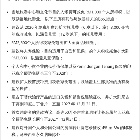
当地旅游中心和文化节目的入场费可减免 RM1,000 个人所得税，以
鼓励当地旅游业。
以下是所有其他与旅游相关的税收措施
：
建议从 2026 年纳税年度起扩大托儿费（6 岁以下儿童）3,000 令吉
的税收减免，以涵盖儿童（12 岁以下）的托儿费用：
RM2,500个人所得税减免范围扩大至食品堆肥机；
建议将人寿保险（目前适用于自己和配偶）的个人税收减免扩大到
RM3,000，以涵盖儿童保险；
个人和中小微企业的低价值保单以及Perlindungan Tenang保险的印
花税全额豁免延长三年至2028年；
建议扩大疫苗接种费用税收减免范围，以涵盖卫生部批准的所有类
型的疫苗；
尼古丁替代治疗产品的进口关税和销售税继续征收，并扩大到尼古
丁雾剂和尼古丁含片，直至 2027 年 12 月 31 日。
首次购房者的贷款协议、高达50万令吉首套房转让备忘录的印花税
全额豁免延长两年至2027年12月31日；
建议对外国个人和外国公司的房屋转让备忘录征收 4% 至 8% 的印花
税，马来西亚永久居民除外