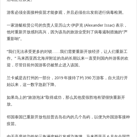
游客必须全面接种疫苗才能参观，并且必须在出发前进行病毒检测。
一家游艇租赁公司的负责人亚历山大·伊萨克 (Alexander Issac) 表示，
他对重新开放感到高兴，因为该岛的旅游业受到了病毒遏制措施的“严
重影响”。
“我们无法承受更多的封锁……我们需要重新开放经济，让人们重新工
作。” 马来西亚西北海岸附近的岛屿长期以来一直受到国内外游客的欢
迎，尽管目前外国游客仍被禁止进入该国。
兰卡威是吉打州的一部分，2019 年接待了约 390 万游客，自大流行开
始以来，这一数字急剧下降。
如果岛上的“旅游泡沫”取得成功，那么其他度假胜地有望很快重新开
放。
邻国泰国已重新开放包括普吉岛在内的几个岛屿，以便为外国游客接种
疫苗。
由于高度传染性的三角洲变种引发感染激增，马来西亚于 6 月在全国范