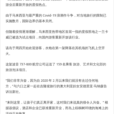
游业后重新开放的度假热点。
由于马来西亚与最严重的 Covid-19 浪潮作斗争，对当地旅行的限制已
实施数月，国际边界​​仍基本关闭。
但随着疫情逐渐缓解，马来西亚热带地区首屈一指的度假胜地之一兰卡
威已被选为试点项目，向国内游客重新开放该行业。
该岛于周四开始欢迎游客，水炮在第一架降落在其机场的飞机上空开
火。
这架波音 737-800 航空公司运送了 159 名乘客
旅游、艺术和文化部的
旅游泡沫项目。
“我们非常兴奋，因为自 2020 年 2 月以来我们就没有去过任何地
方，”与六口之家一起在吉隆坡旅行的澳大利亚妇女安德里亚·马纳森告
诉法新社。
“来到这里，让孩子们真正离开家，这对我们来说真的很令人兴奋。” 根
据该倡议，酒店和企业已获准重新开业，而岛上棕榈树环绕的海滩上的
活动正在恢复。