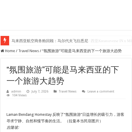
马来西亚航空商务舱回顾：马尔代夫飞往悉尼
Klook客路汇聚超过50位旅游创作者，参与马来西亚Kreatorverse IN x ME 
Home
/
Travel News
/
“氛围旅游”可能是马来西亚的下一个旅游大趋势
“氛围旅游”可能是马来西亚的下
一个旅游大趋势
admin
July 7, 2026
Travel News
Leave a comment
104 Views
Laman Bendang Homestay 反映了“氛围旅游”日益增长的吸引力，游客
寻求宁静、自然和慢节奏的生活。 （拉曼本当民宿图片）
吉隆坡
: