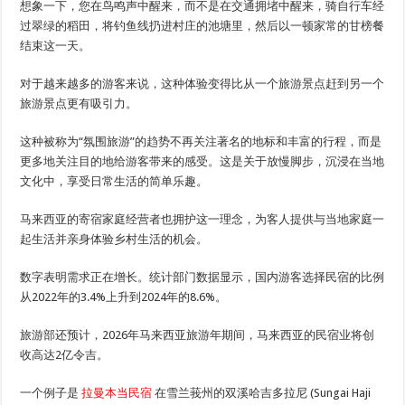
想象一下，您在鸟鸣声中醒来，而不是在交通拥堵中醒来，骑自行车经
过翠绿的稻田，将钓鱼线扔进村庄的池塘里，然后以一顿家常的甘榜餐
结束这一天。
对于越来越多的游客来说，这种体验变得比从一个旅游景点赶到另一个
旅游景点更有吸引力。
这种被称为“氛围旅游”的趋势不再关注著名的地标和丰富的行程，而是
更多地关注目的地给游客带来的感受。这是关于放慢脚步，沉浸在当地
文化中，享受日常生活的简单乐趣。
马来西亚的寄宿家庭经营者也拥护这一理念，为客人提供与当地家庭一
起生活并亲身体验乡村生活的机会。
数字表明需求正在增长。统计部门数据显示，国内游客选择民宿的比例
从2022年的3.4%上升到2024年的8.6%。
旅游部还预计，2026年马来西亚旅游年期间，马来西亚的民宿业将创
收高达2亿令吉。
一个例子是
拉曼本当民宿
在雪兰莪州的双溪哈吉多拉尼 (Sungai Haji