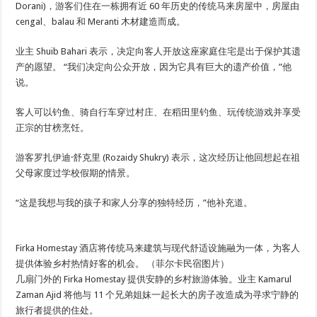
Dorani)，游客们住在一栋拥有近 60 年历史的传统马来房屋中，房屋由
cengal、balau 和 Meranti 木材建造而成。
业主 Shuib Bahari 表示，决定向客人开放这座家庭住宅是出于保护其遗
产的愿望。 “我们决定向公众开放，因为它具有巨大的遗产价值，”他
说。
客人可以钓鱼、骑自行车穿过村庄、在稻田里钓鱼、玩传统游戏并享受
正宗的甘榜烹饪。
游客罗扎伊迪·舒克里 (Rozaidy Shukry) 表示，这次经历让他回想起在祖
父母家度过学校假期的情景。
“这是我想与我的孩子和家人分享的独特经历，”他补充道。
Firka Homestay 酒店将传统马来建筑与现代舒适设施融为一体，为客人
提供体验乡村热情好客的机会。 （菲尔卡民宿图片）
几扇门外的 Firka Homestay 提供安静的乡村旅游体验。业主 Kamarul
Zaman Ajid 将他与 11 个兄弟姐妹一起长大的房子改造成为寻求宁静的
旅行者提供的住处。