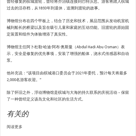
曾经修复的槟城渡轮，曾经将乔治镇连接到巴特沃思。游客将踏入槟城
过去的活存档，从1893年到退休，追溯到渡轮的故事。
博物馆分布在四个甲板上，结合了历史和技术，展品范围从发动机室机
械到船长的桥梁以及旨在吸引儿童和家庭的互动功能。旧渡轮的原始固
定装置和组件为体验增添了真实性。
博物馆主任阿卜杜勒·哈迪·阿布·奥斯曼（Abdul Hadi Abu Osman）表
示，安全是修复的优先事项，安装了增强的船体，浇水式传感器和自动
泵。
他补充说：“该项目由槟城港口委员会于2021年委托，预计每天将最多
2,000名游客欢迎。”
除了怀旧之外，浮动博物馆是槟城与大海的持久联系的庆祝活动 – 保留
了一种曾经定义该岛文化和社区的生活方式。
有关的
阅读更多