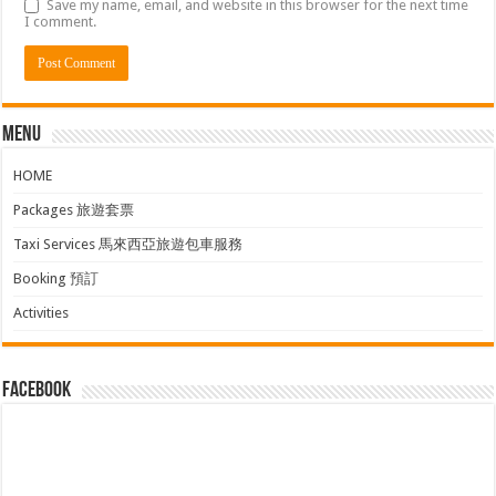
Save my name, email, and website in this browser for the next time
I comment.
Menu
HOME
Packages 旅遊套票
Taxi Services 馬來西亞旅遊包車服務
Booking 預訂
Activities
facebook