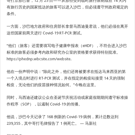
哥打京那巴鲁，12 月 25 日——从那些受到临时旅行限制或在 14 天内
有旅行历史的国家抵达的旅客可以进入沙巴，但必须遵守州政府规定的
条件。
一方面，沙巴地方政府和住房部长拿督马西迪曼君说，他们必须在离开
这些国家前两天进行 Covid-19 RT-PCR 测试。
“他们（旅客）还需要填写电子健康申报表（eHDF），不符合进入沙巴
标准的旅客必须参考内政和研究办公室的资格要求获得特别批准。
https://phednp.wbcsite.com/website
.
他在一份声明中说：“除此之外，他们还将被要求在抵达马来西亚的第
一个入境点时进行 RT-PCR 测试，并在指定的检疫站接受 14 天的强制
检疫，无论他们的疫苗接种情况如何。”今晚在这里。
同时，马西迪还建议公众在圣诞节庆祝活动或家庭假期期间遵守标准操
作程序（SOP），以遏制 Covid-19 的传播。
他说，沙巴今天记录了 168 例新的 Covid-19 病例，累计总数达到
239,355，其中哥打毛律报告了 1 例死亡。 — 马新社