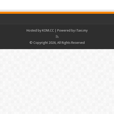
Hosted by
KOM.CC
| Powered by
iTaxi.my
© Copyright 2026, All Rights Reserved