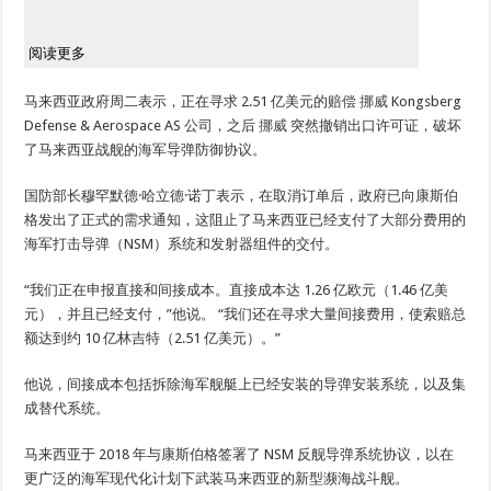
阅读更多
马来西亚政府周二表示，正在寻求 2.51 亿美元的赔偿
挪威
Kongsberg
Defense & Aerospace AS 公司，之后
挪威
突然撤销出口许可证，破坏
了马来西亚战舰的海军导弹防御协议。
国防部长穆罕默德·哈立德·诺丁表示，在取消订单后，政府已向康斯伯
格发出了正式的需求通知，这阻止了马来西亚已经支付了大部分费用的
海军打击导弹（NSM）系统和发射器组件的交付。
“我们正在申报直接和间接成本。直接成本达 1.26 亿欧元（1.46 亿美
元），并且已经支付，”他说。 “我们还在寻求大量间接费用，使索赔总
额达到约 10 亿林吉特（2.51 亿美元）。”
他说，间接成本包括拆除海军舰艇上已经安装的导弹安装系统，以及集
成替代系统。
马来西亚于 2018 年与康斯伯格签署了 NSM 反舰导弹系统协议，以在
更广泛的海军现代化计划下武装马来西亚的新型濒海战斗舰。